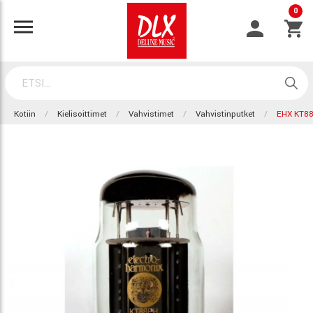
0
Kotiin
Kielisoittimet
Vahvistimet
Vahvistinputket
EHX KT8