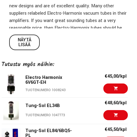
new designs and are of excellent quality. Many other
suppliers relabeled Electro-Harmonix vacuum tubes in their
amplifiers. If you want great sounding tubes at a very
reasonable price, then Electro-Harmonix tubes should be
on your list.
NÄYTÄ
LISÄÄ
Price per piece
Tutustu myös näihin:
Electro Harmonix - Keeping Sound
€45,00/kpl
Electro Harmonix
Alive
6V6GT-EH
TUOTENUMERO 1008243
The Electro-Harmonix company is not only an effects
pedal pioneer, but they are the world’s leading
€48,60/kpl
Tung-Sol EL34B
manufacturer of vacuum tubes, and their tubes are quite
simply the absolute best. They design and manufacture
TUOTENUMERO 1047773
their tubes for high fidelity, reliability and warmth. Next
time you retube with EHX, you’ll be getting great sounding
€45,50/kpl
Tung-Sol EL84/6BQ5-
PL
tubes at a very reasonable price.