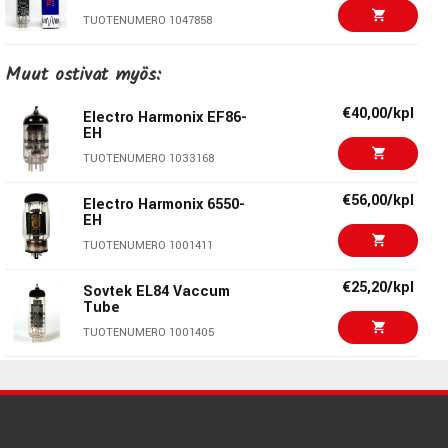
TUOTENUMERO 1047858
€56,00/kpl
Electro Harmonix
Muut ostivat myös:
6L6GC-EH
TUOTENUMERO 1005630
€40,00/kpl
Electro Harmonix EF86-
EH
€47,00/kpl
Electro Harmonix EL34-
TUOTENUMERO 1033168
EH
TUOTENUMERO 1001407
€56,00/kpl
Electro Harmonix 6550-
EH
€78,00/kpl
Sovtek 6550WE
TUOTENUMERO 1001411
TUOTENUMERO 1081390
€25,20/kpl
Sovtek EL84 Vaccum
Tube
€56,00/kpl
Electro Harmonix 6550-
TUOTENUMERO 1001405
EH
TUOTENUMERO 1001411
€45,50/kpl
Tung-Sol EL84/6BQ5-
PL
€40,00/kpl
Electro Harmonix EF86-
TUOTENUMERO 1047858
EH