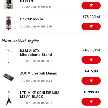
KT88EH
TUOTENUMERO 1058344
€78,00/kpl
Sovtek 6550WE
TUOTENUMERO 1081390
€32,00/kpl
Electro Harmonix
Muut ostivat myös:
12BH7A-EH
TUOTENUMERO 1087875
€45,00/kpl
K&M 21070
Microphone Stand
€25,20/kpl
Sovtek EL84 Vaccum
TUOTENUMERO 1000892
Tube
TUOTENUMERO 1001405
€415,00
ZOOM Livetrak L6max
€47,00/kpl
Electro Harmonix EL34-
TUOTENUMERO 1093534
EH
TUOTENUMERO 1001407
€1999,00
LTD MIKE SCHLEIBAUM
MSV-1 BLACK
€56,00/kpl
Electro Harmonix
TUOTENUMERO 1089030
6L6GC-EH