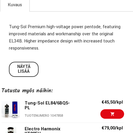
Kuvaus
Tung-Sol Premium high-voltage power pentode, featuring
improved materials and workmanship over the original
EL34B. Higher impedance design with increased touch
responsiveness.
Unique clipping characteristic with a hint of 6L6 sound
NÄYTÄ
Price per piece
LISÄÄ
Can be delivered in matched pairs and quads (please
indicate on your order)
Tutustu myös näihin:
€45,50/kpl
Tung-Sol EL84/6BQ5-
PL
TUOTENUMERO 1047858
€79,00/kpl
Electro Harmonix