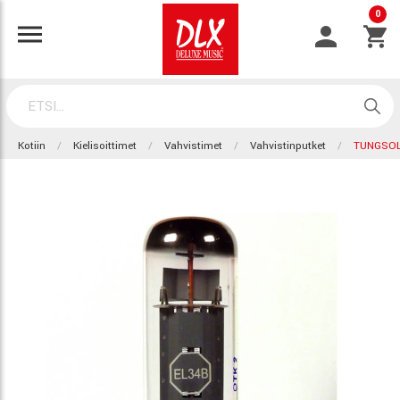
0
Kotiin
Kielisoittimet
Vahvistimet
Vahvistinputket
TUNGSOL