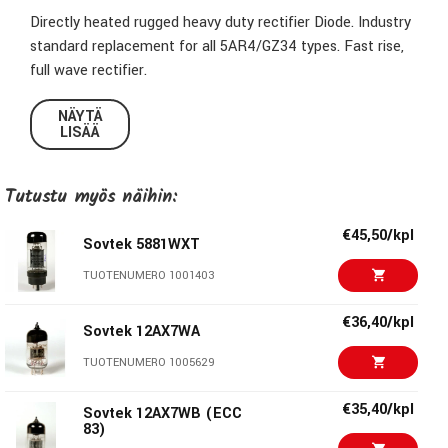
Directly heated rugged heavy duty rectifier Diode. Industry
standard replacement for all 5AR4/GZ34 types. Fast rise,
full wave rectifier.
Excellent choice for both Hifi and instrument
NÄYTÄ
LISÄÄ
amplification
GZ34 equivalent
Price per piece
Tutustu myös näihin:
€45,50/kpl
Sovtek 5881WXT
Sovtek - Keeping Sound Alive
TUOTENUMERO 1001403
Sovtek tubes are quite simply the absolute best. They
design and manufacture their tubes, engineered for
€36,40/kpl
Sovtek 12AX7WA
demanding high fidelity, reliability and overall warmth. Be
TUOTENUMERO 1005629
sure to insist on genuine Sovtek vacuum tubes the next
time you retube -- you'll be getting the absolute best
€35,40/kpl
Sovtek 12AX7WB (ECC
possible tubes for any demanding application.
83)