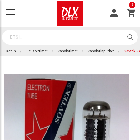
0
Kotiin
Kielisoittimet
Vahvistimet
Vahvistinputket
Sovtek 5