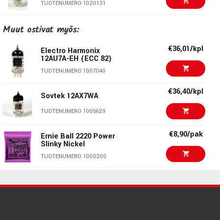
TUOTENUMERO 1020131
€56,00/kpl
Muut ostivat myös:
Sovtek 5881/6L6WGC
TUOTENUMERO 1015407
€36,01/kpl
Electro Harmonix
12AU7A-EH (ECC 82)
€35,40/kpl
Sovtek 12AX7LP-S
TUOTENUMERO 1007040
TUOTENUMERO 1009121
€36,40/kpl
Sovtek 12AX7WA
€25,20/kpl
Sovtek EL84 Vaccum
TUOTENUMERO 1005629
Tube
TUOTENUMERO 1001405
€8,90/pak
Ernie Ball 2220 Power
Slinky Nickel
€78,00/kpl
Sovtek 6550WE
TUOTENUMERO 1000200
TUOTENUMERO 1081390
€24,20/pak
Ernie Ball 3220 - 3-
pack Power Slinky
€45,50/pak
Ernie Ball 2734 Cobalt
TUOTENUMERO 1048755
Bass Super Slinkky
TUOTENUMERO 1034256
€26,00/kpl