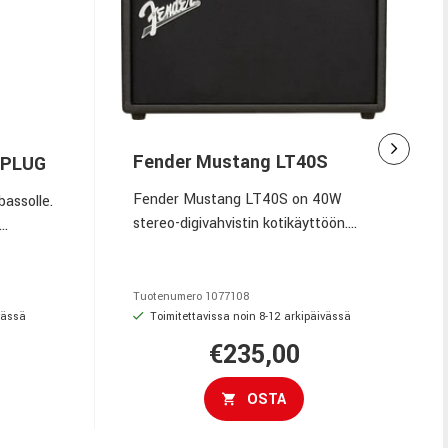
Fender Mustang LT40S
 PLUG
Fender Mustang LT40S on 40W
bassolle.
stereo-digivahvistin kotikäyttöön.
Varustettu kahdella 4” kaiuttimella,
 täysi
värinäytöllä, 60 presetillä ja USB-
sen Tone
liitännällä. Yhteensopiva Fender
in.
Tuotenumero
1077108
TONE LT -sovelluksen kanssa.
vässä
Toimitettavissa noin 8-12 arkipäivässä
€235,00
OSTA