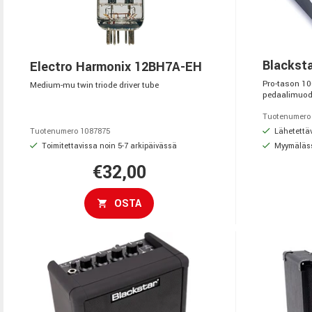
Blackst
Electro Harmonix 12BH7A-EH
Pro-tason 10
Medium-mu twin triode driver tube
pedaalimuo
Tuotenumero
Lähetettäv
Tuotenumero 1087875
Toimitettavissa noin 5-7 arkipäivässä
Myymäläs
€32,00
OSTA