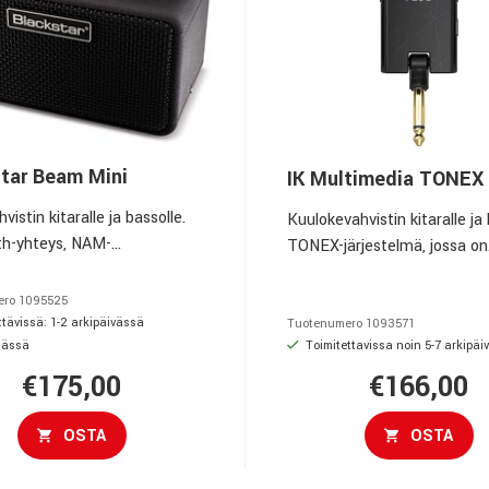
tar Beam Mini
IK Multimedia TONEX
istin kitaralle ja bassolle.
Kuulokevahvistin kitaralle ja 
th-yhteys, NAM-
TONEX-järjestelmä, jossa on
integrointi.
langaton älypuhelinohjaus ja
integraatio yli 40 000 ilmai
ero
1095525
Modelin TONEX-ekosysteemi
tävissä: 1-2 arkipäivässä
Tuotenumero
1093571
lässä
Toimitettavissa noin 5-7 arkipäi
€175,00
€166,00
OSTA
OSTA