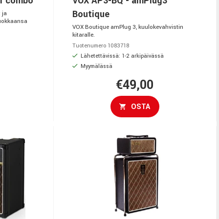
ar combo
VOX AP3-BQ - amPlug3
Boutique
 ja
luokkaansa
VOX Boutique amPlug 3, kuulokevahvistin
kitaralle.
Tuotenumero 1083718
Lähetettävissä: 1-2 arkipäivässä
Myymälässä
€49,00
OSTA