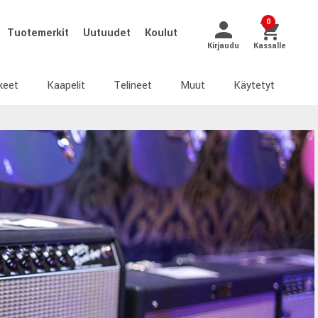
0
Tuotemerkit
Uutuudet
Koulut
Kirjaudu
Kassalle
keet
Kaapelit
Telineet
Muut
Käytetyt