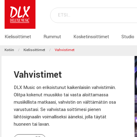
Kielisoittimet
Rummut
Kosketinsoittimet
Studio
Kotiin
Kielisoittimet
Vahvistimet
Vahvistimet
DLX Music on erikoistunut kaikenlaisiin vahvistimiin.
Olitpa kokenut muusikko tai vasta aloittamassa
musiikillista matkaasi, vahvistin on välttämätön osa
varustustasi. Se vahvistaa soittimesi pienen
lähtösignaalin voimalliseksi ääneksi, jolla täytät
huoneen tai lavan.