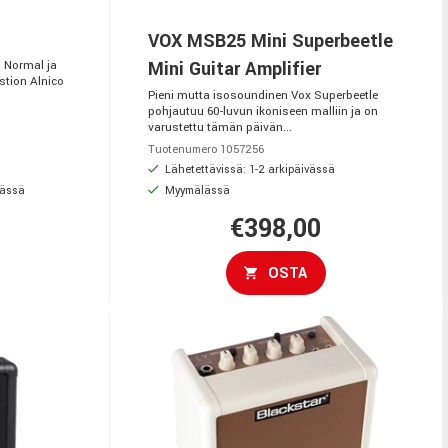
VOX MSB25 Mini Superbeetle
Mini Guitar Amplifier
 Normal ja
stion Alnico
Pieni mutta isosoundinen Vox Superbeetle
pohjautuu 60-luvun ikoniseen malliin ja on
varustettu tämän päivän...
Tuotenumero 1057256
Lähetettävissä: 1-2 arkipäivässä
vässä
Myymälässä
€398,00
OSTA