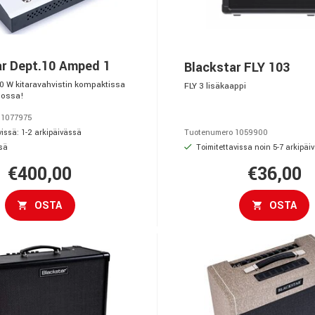
ar Dept.10 Amped 1
Blackstar FLY 103
0 W kitaravahvistin kompaktissa
FLY 3 lisäkaappi
dossa!
 1077975
issä: 1-2 arkipäivässä
Tuotenumero 1059900
sä
Toimitettavissa noin 5-7 arkipäi
€400,00
€36,00
OSTA
OSTA