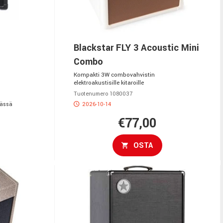
Blackstar FLY 3 Acoustic Mini
Combo
Kompakti 3W combovahvistin
elektroakustisille kitaroille
Tuotenumero 1080037
vässä
2026-10-14
€77,00
OSTA