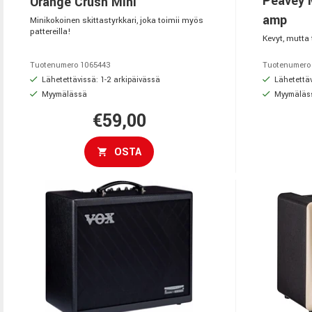
Peavey 
Orange Crush Mini
amp
Minikokoinen skittastyrkkari, joka toimii myös
pattereilla!
Kevyt, mutta
Tuotenumero 1065443
Tuotenumero
Lähetettävissä: 1-2 arkipäivässä
Lähetettäv
Myymälässä
Myymäläs
€59,00
OSTA