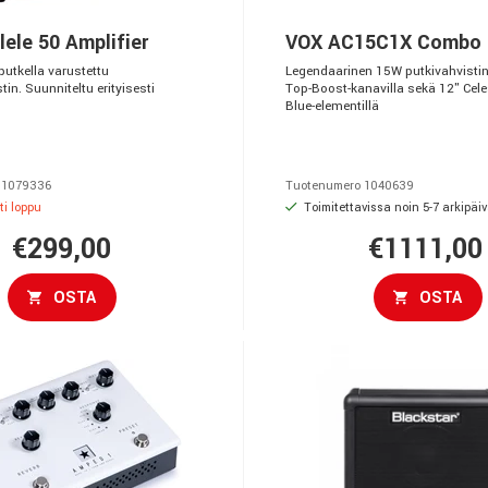
ele 50 Amplifier
VOX AC15C1X Combo
utkella varustettu
Legendaarinen 15W putkivahvistin
n. Suunniteltu erityisesti
Top-Boost-kanavilla sekä 12" Cele
Blue-elementillä
 1079336
Tuotenumero 1040639
ti loppu
Toimitettavissa noin 5-7 arkipäi
€299,00
€1111,00
OSTA
OSTA