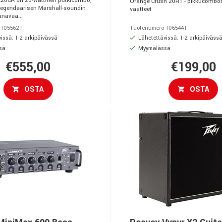
20CR on 20-wattinen putkicombo,
Orange Crush 20RT - pikkucombo
 legendaarisen Marshall-soundin
vaatteet
anavaa...
 1055621
Tuotenumero 1065441
issä: 1-2 arkipäivässä
Lähetettävissä: 1-2 arkipäiväss
sä
Myymälässä
€555,00
€199,00
OSTA
OSTA