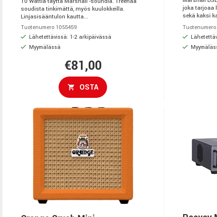
Marshall DSL
10 Wattia täyttä Marshall -soundia. Treenaa
joka tarjoaa
soudista tinkimättä, myös kuulokkeilla.
sekä kaksi k
Linjasisääntulon kautta...
Tuotenumero 1055459
Tuotenumero
Lähetettävissä: 1-2 arkipäivässä
Lähetettäv
Myymälässä
Myymäläs
€81,00
OSTA