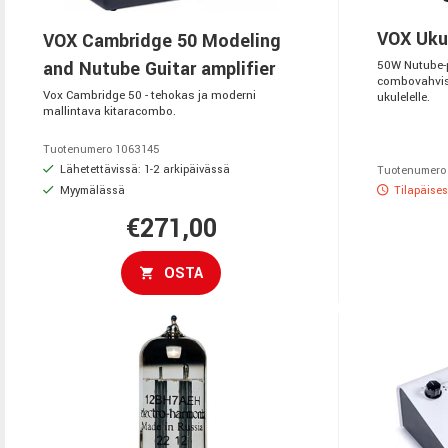
VOX Ukul
VOX Cambridge 50 Modeling
and Nutube Guitar amplifier
50W Nutube-p
combovahvisti
Vox Cambridge 50 - tehokas ja moderni
ukulelelle.
mallintava kitaracombo.
Tuotenumero 1063145
Lähetettävissä: 1-2 arkipäivässä
Tuotenumero
Myymälässä
Tilapäises
€271,00
OSTA