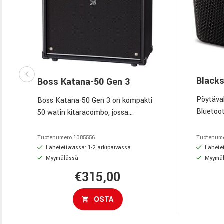
Blacks
Boss Katana-50 Gen 3
Pöytävahv
Boss Katana-50 Gen 3 on kompakti
Bluetoo
50 watin kitaracombo, jossa
kaappaus
yhdistyvät Tube Logic -putkisoundi,
12 vahvistinmallia ja
Tuotenumero
1085556
Tuotenum
sisäänrakennetut BOSS-efektit –
Lähetettävissä: 1-2 arkipäivässä
Lähetet
Myymälässä
Myymä
täydellinen kumppani harjoitteluun,
keikoille ja studioon.
€315,00
OSTA