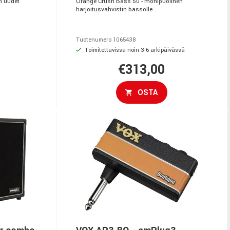
n uudet
Orange Crush Bass 50 - monipuolinen
harjoitusvahvistin bassolle
ä
Tuotenumero 1065438
Toimitettavissa noin 3-6 arkipäivässä
€313,00
OSTA