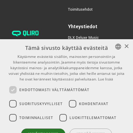
PO-12 Rhythm
Toimitusehdot
TUOTENUMERO 1044889
Yhteystiedot
DLX Deluxe Music
×
verkkokaupan asiakaspalvelu:
Tämä sivusto käyttää evästeitä
tilaus@dlxmusic.fi
Käytämme evästeitä sisällön, mainosten personointiin ja
Puh: 0207 282240 (arkisin klo
liikenteemme analysointiin. Jaamme myös tietoja sivustomme
FINNISH
13-17)
käytöstäsi mainos- ja analytiikkakumppaneidemme kanssa, jotka
FINNISH
voivat yhdistää ne muihin tietoihin, jotka olet heille antanut tai joita
Puh: 0207 282250 (myymälä)
he ovat keränneet käyttäessäsi palveluitaan.
Lue lisää
ENGLISH
Hermannin Rantatie 10
EHDOTTOMASTI VÄLTTÄMÄTTÖMÄT
00580 Helsinki
Y-tunnus: 1983522-7
SUORITUSKYVYLLISET
KOHDENTAVAT
Myymälän aukioloajat:
TOIMINNALLISET
LUOKITTELEMATTOMAT
Ma-Pe 10-18
La 10-15