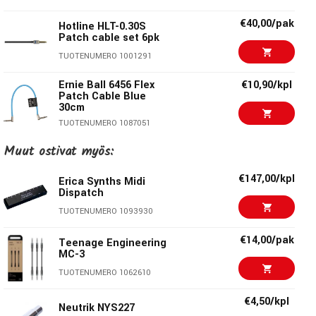
€40,00/pak
Hotline HLT-0.30S
Patch cable set 6pk
TUOTENUMERO 1001291
Ernie Ball 6456 Flex
€10,90/kpl
Patch Cable Blue
30cm
TUOTENUMERO 1087051
Muut ostivat myös:
€11,00/pak
AMP CPML-1 30cm
Patch cables
€147,00/kpl
Erica Synths Midi
TUOTENUMERO 1001244
Dispatch
Ernie Ball 6441 Flex
€11,90/kpl
TUOTENUMERO 1093930
Patch Cable Black
45cm
€14,00/pak
Teenage Engineering
TUOTENUMERO 1087055
MC-3
TUOTENUMERO 1062610
€34,50/pak
EB-6222, Flat Patch
Cable 30 cm, 3-pack
€4,50/kpl
Neutrik NYS227
TUOTENUMERO 1061506