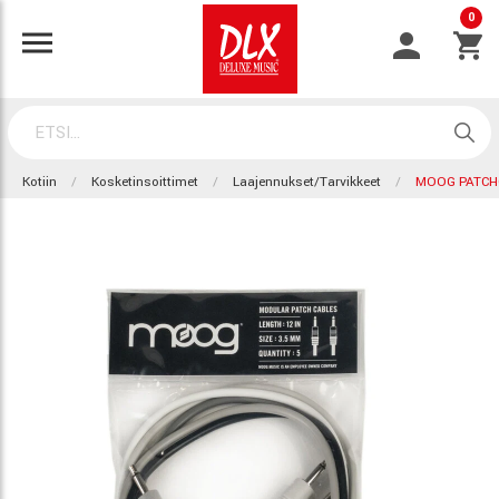
0
Kotiin
Kosketinsoittimet
Laajennukset/Tarvikkeet
MOOG PATCH