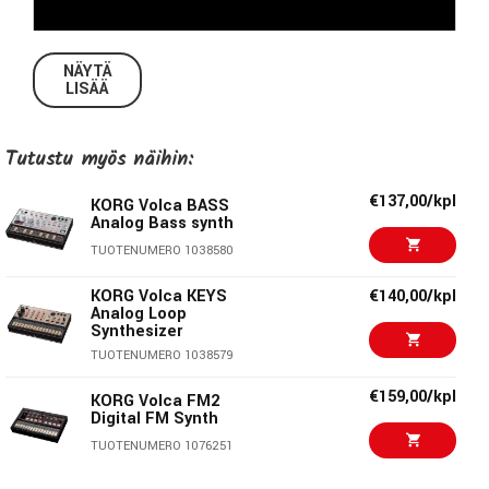
NÄYTÄ
LISÄÄ
Tutustu myös näihin:
Volca sarja on tasaisen varmasti jokaisen laitteensa myötä
€137,00/kpl
KORG Volca BASS
Analog Bass synth
herättänyt uutta mielenkiintoa klassisiin rumpukoneisiin ja
vanhan liiton synteesiin. Tällä kertaa käsittelyssä on
TUOTENUMERO 1038580
tanssimusiikin tärkein elementti.
KORG Volca KEYS
€140,00/kpl
Analog Loop
Volca Kick on analoginen kick generaattori. Sen signaalitie
Synthesizer
on täysin analoginen ja perustuu alkuperäisen MS-20:n
TUOTENUMERO 1038579
filtterin resonanssiin. Volca Kick taipuu niin napakoihin
€159,00/kpl
KORG Volca FM2
kickeihin kuin 808-henkisiin bassosoundeihinkin. Volca
Digital FM Synth
sarjasta tuttuun 16-askeliseen step sekvensseriin on
TUOTENUMERO 1076251
suunniteltu uutena Touch FX ominaisuus, jonka avulla
efektien ohjaaminen on livenä entistä helpompaa.