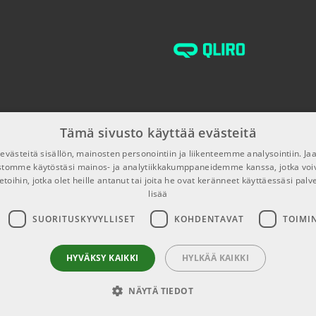
n joustavuutta, tarkkuutta ja mukautusmahdollisuuksia
la.
ro, Mini V, Piano V, Augmented Strings, Rev PLATE-140, Ableton
 choice (Select Beats, Select Band or Select Electronic),
Tämä sivusto käyttää evästeitä
västeitä sisällön, mainosten personointiin ja liikenteemme analysointiin. 
ustomme käytöstäsi mainos- ja analytiikkakumppaneidemme kanssa, jotka voi
etoihin, jotka olet heille antanut tai joita he ovat keränneet käyttäessäsi palv
lisää
nomaisen vasteen ja soitettavuuden.
SUORITUSKYVYLLISET
KOHDENTAVAT
TOIMI
iniketta intuitiiviseen hallintaan.
HYVÄKSY KAIKKI
HYLKÄÄ KAIKKI
koon.
tlaatuisten kuvioiden luomiseen.
NÄYTÄ TIEDOT
äällä äänenmuodostuksella.