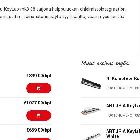
ettu KeyLab mk3 88 tarjoaa huippuluokan ohjelmistointegraation
ämä soitin ei ainoastaan näytä tyylikkäältä, vaan myös kestää
ajassa yhdessä kosketusherkkien säätimien ja edistyneiden
 tekemisen osa-aluetta – saumattomasta yhteensopivuudesta
 aina muusikoiden, tuottajien ja säveltäjien luovuuden
Muut ostivat myös:
€899,00/kpl
NI Komplete Ko
rimpien DAW-ohjelmien kanssa, mukaan lukien MCU/HUI-
TUOTENUMERO 108
da käyttäjäohjelmia ja hallita musiikkiohjelmistoja sekä virtuaali-
€1077,00/kpl
ARTURIA KeyLa
TUOTENUMERO 108
€659,00/kpl
ARTURIA Keylab
White
miston korkealaatuisiin puu- ja alumiinikomponentteihin.