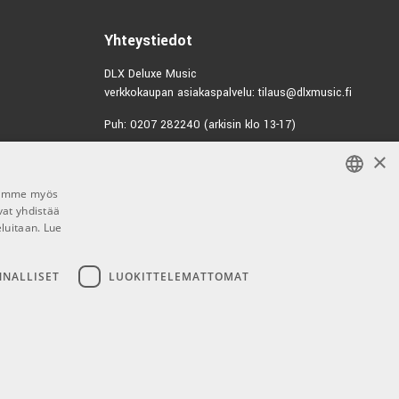
Yhteystiedot
DLX Deluxe Music
verkkokaupan asiakaspalvelu: tilaus@dlxmusic.fi
Puh: 0207 282240 (arkisin klo 13-17)
×
Puh: 0207 282250 (myymälä)
Hermannin Rantatie 10
Jaamme myös
00580 Helsinki
vat yhdistää
FINNISH
Y-tunnus: 1983522-7
eluitaan.
Lue
FINNISH
Myymälän aukioloajat:
ENGLISH
NNALLISET
LUOKITTELEMATTOMAT
Ma-Pe 10-18
La 10-15