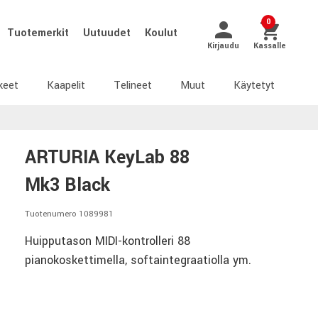
0
Tuotemerkit
Uutuudet
Koulut
Kirjaudu
Kassalle
keet
Kaapelit
Telineet
Muut
Käytetyt
ARTURIA KeyLab 88
Mk3 Black
Tuotenumero 1089981
Huipputason MIDI-kontrolleri 88
pianokoskettimella, softaintegraatiolla ym.