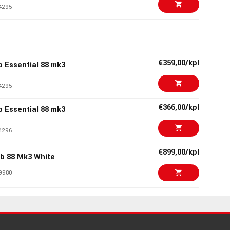
4295
€479,00/kpl
L73 MK2
3581
€359,00/kpl
 Essential 88 mk3
€262,00/kpl
 GXP88
4295
6303
€366,00/kpl
 Essential 88 mk3
€211,00/kpl
 Essential 61 Mk3
4296
1105
€899,00/kpl
b 88 Mk3 White
€159,00/kpl
ackstar FC25
9980
0157
€1169,00/kpl
smose 61 CE
7485