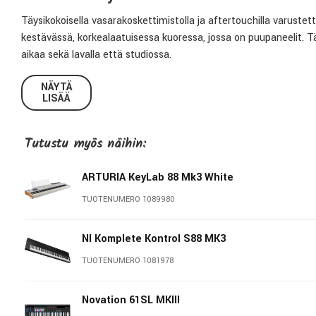
Täysikokoisella vasarakoskettimistolla ja aftertouchilla varust
kestävässä, korkealaatuisessa kuoressa, jossa on puupaneelit. T
aikaa sekä lavalla että studiossa.
Upea näyttö esittää monipuolista kontekstuaalista tietoa reaali
NÄYTÄ
LISÄÄ
luovien ominaisuuksien kanssa. Se parantaa jokaista musiikin
Analog Lab Pron ja kaikkien tunnetuimpien DAW-ohjelmien kanssa
tukemiseen.
Tutustu myös näihin:
Syvällinen integrointi
ARTURIA KeyLab 88 Mk3 White
KeyLab mk3 tarjoaa edistyneen yhteensopivuuden kaikkien suu
TUOTENUMERO 1089980
protokollat. Voit tarkastella kontekstuaalista tietoa näytöllä, luo
instrumentteja täysin.
NI Komplete Kontrol S88 MK3
Erinomainen soitettavuus ja viimeistely
TUOTENUMERO 1081978
Novation 61SL MKIII
KeyLab mk3 yhdistää erinomaisen suunnittelun ja vasarakosketti