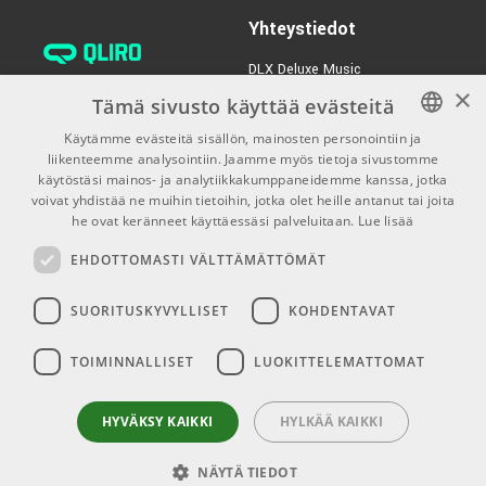
Komplete 15 Select, UVI Model D, Loopcloud & Melodics)
Yhteystiedot
Monitoimintoinen pedaalisisääntulo (Sustain, Footswitch
tai Expression)
DLX Deluxe Music
USB-C
×
verkkokaupan asiakaspalvelu:
Tämä sivusto käyttää evästeitä
Ekologinen suunnittelu
tilaus@dlxmusic.fi
Käytämme evästeitä sisällön, mainosten personointiin ja
Puh: 0207 282240 (arkisin klo
liikenteemme analysointiin. Jaamme myös tietoja sivustomme
FINNISH
Features:
13-17)
käytöstäsi mainos- ja analytiikkakumppaneidemme kanssa, jotka
FINNISH
voivat yhdistää ne muihin tietoihin, jotka olet heille antanut tai joita
Velocity-sensitive keybed with hybrid synth-piano feel
Puh: 0207 282250 (myymälä)
he ovat keränneet käyttäessäsi palveluitaan.
Lue lisää
1 clickable encoder, 9 encoders, 9 faders (30mm), 6
ENGLISH
Hermannin Rantatie 10
transport switches, 4 command switches, 1 modulation
EHDOTTOMASTI VÄLTTÄMÄTTÖMÄT
00580 Helsinki
wheel, 1 pitch bend wheel, 8 touch & pressure-sensitive
Y-tunnus: 1983522-7
pads
SUORITUSKYVYLLISET
KOHDENTAVAT
MIDI out, USB, Sustain pedal
Myymälän aukioloajat:
Premium music-making software bundle
TOIMINNALLISET
LUOKITTELEMATTOMAT
Ma-Pe 10-18
Seamless integration with Analog Lab V (included) •
La 10-15
Creative features like Arpeggiator, Chord play, and Scale
HYVÄKSY KAIKKI
HYLKÄÄ KAIKKI
mode
NÄYTÄ TIEDOT