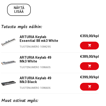
DAW:in kuin muunkin laitteiston hallinta on mitä kätevintä
NÄYTÄ
ja mukana tuleva software puntti hakee hintaluokassaan
LISÄÄ
vertaistaan.
Tutustu myös näihin:
€359,00/kpl
ARTURIA Keylab
Essential 88 mk3 White
TUOTENUMERO 1084295
€389,00/kpl
ARTURIA Keylab 49
Mk3 White
Kattava resepti luovaan työskentelyyn
TUOTENUMERO 1086605
Olipa kyseessä aloitteleva tuottaja tai studiotyökalujen
€399,00/kpl
ARTURIA Keylab 49
päivitystä hakeva kokenut musiikintekijä, on tarjolla mukava
Mk3 Black
kiipparitatsi, näppärät DAW-integroidut kontrollit ja
TUOTENUMERO 1086606
miellyttävä layout, jotka ilahduttavat toimivuudellaan.
ARTURIA Keylab
€211,00/kpl
Muut ostivat myös:
Essential 61 Mk3 -
Parahultainen DAW-integraatio
Black