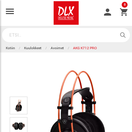
0
Kotiin
Kuulokkeet
Avoimet
AKG K712 PRO