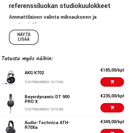
referenssiluokan studiokuulokkeet
Ammattilaisen valinta miksaukseen ja
masterointiin
AKG K712 Pro
on suunniteltu vaativaan kuunteluun,
NÄYTÄ
LISÄÄ
miksaukseen ja masterointiin, missä äänen tarkkuus,
tilavaikutelma ja käyttömukavuus ovat ensiarvoisen
tärkeitä. Avoin rakenne tuottaa laajan ja ilmavan
Tutustu myös näihin:
stereokuvan, joka helpottaa yksityiskohtaista työskentelyä
pitkissä sessioissa ilman kuunteluväsymystä.
€185,00/kpl
AKG K702
Tehokas ja tarkka toisto
TUOTENUMERO 1017342
3 dB parannettu matalataajuusvaste
tarjoaa aiempaa
€235,00/kpl
Beyerdynamic DT 900
voimakkaamman bassontoiston, säilyttäen samalla AKG:n
PRO X
tunnetun avoimen äänen kirkkauden ja luonnollisuuden.
TUOTENUMERO 1073765
K712 Pro -mallissa on myös huolella valitut elementit, jotka
takaavat tarkan stereo-lokalisoinnin miksauksessa ja
€349,00/kpl
Audio-Technica ATH-
R70Xa
masteroinnissa.