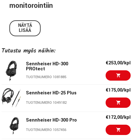
monitorointiin
Sennheiser HD 480 PRO on ammattikäyttöön suunniteltu
suljettu studiokuulokemalli, joka tarjoaa tarkan ja
NÄYTÄ
LISÄÄ
värittämättömän äänenkuvan äänitykseen, miksaukseen ja
kriittiseen kuunteluun. Suljettu rakenne auttaa
säilyttämään signaalin puhtauden sekä vähentää
Tutustu myös näihin:
ulkopuolisten häiriöiden vaikutusta studioympäristössä ja
mobiilituotannossa.
€253,00/kpl
Sennheiser HD-300
PROtect
Täyden taajuusalueen toisto, selkeä stereokuva ja
TUOTENUMERO 1081885
luonnollinen dynamiikka tekevät HD 480 PRO -kuulokkeista
€175,00/kpl
luotettavan työkalun ammattilaisille sekä vaativille
Sennheiser HD-25 Plus
sisällöntuottajille.
TUOTENUMERO 1049182
Keskeiset ominaisuudet
€172,00/kpl
Sennheiser HD-300 Pro
Suljettu rakenne
tehokkaaseen monitorointiin ja
äänitykseen
TUOTENUMERO 1057456
Värittämätön taajuusvaste
tarkkaan miksaukseen ja