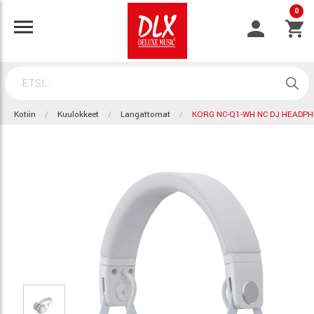
0
Kotiin
Kuulokkeet
Langattomat
KORG NC-Q1-WH NC DJ HEADP