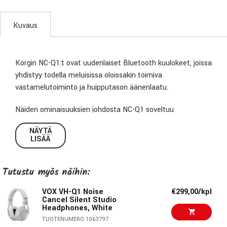
Kuvaus
Korgin NC-Q1:t ovat uudenlaiset Bluetooth kuulokeet, joissa
yhdistyy todella meluisissa oloissakin toimiva
vastamelutoiminto ja huipputason äänenlaatu.
Näiden ominaisuuksien johdosta NC-Q1 soveltuu
täydellisesti niin DJ:lle, rumpaleille kuin
NÄYTÄ
monitorimiksaajillekin: minne tahansa, missä melun taso on
LISÄÄ
korkea.
- Ensiluokkainen vastamelutoiminto ja filtteröinti
Tutustu myös näihin:
- Attenuaatiotoiminto erityisen meluisiin ympäristöihin
VOX VH-Q1 Noise
€299,00/kpl
Cancel Silent Studio
Headphones, White
- Smart monitoring, jossa äänenvoimakkuus ja EQ
TUOTENUMERO 1063797