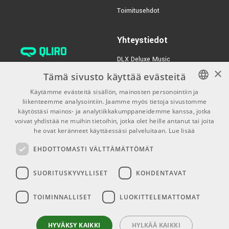
Toimitusehdot
TUOTENUMERO 1070655
Yhteystiedot
DLX Deluxe Music
×
verkkokaupan asiakaspalvelu:
Tämä sivusto käyttää evästeitä
tilaus@dlxmusic.fi
Käytämme evästeitä sisällön, mainosten personointiin ja
Puh: 0207 282240 (arkisin klo
liikenteemme analysointiin. Jaamme myös tietoja sivustomme
FINNISH
13-17)
käytöstäsi mainos- ja analytiikkakumppaneidemme kanssa, jotka
FINNISH
voivat yhdistää ne muihin tietoihin, jotka olet heille antanut tai joita
Puh: 0207 282250 (myymälä)
he ovat keränneet käyttäessäsi palveluitaan.
Lue lisää
ENGLISH
Hermannin Rantatie 10
EHDOTTOMASTI VÄLTTÄMÄTTÖMÄT
00580 Helsinki
Y-tunnus: 1983522-7
SUORITUSKYVYLLISET
KOHDENTAVAT
Myymälän aukioloajat:
TOIMINNALLISET
LUOKITTELEMATTOMAT
Ma-Pe 10-18
La 10-15
HYVÄKSY KAIKKI
HYLKÄÄ KAIKKI