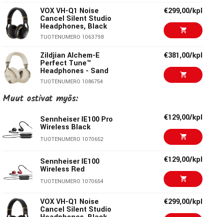
- Kirkas ja tarkka erottelu laajalla taajuusvasteella
VOX VH-Q1 Noise
€299,00/kpl
Cancel Silent Studio
Headphones, Black
- Helpot kontrollit
TUOTENUMERO 1063798
- Bluetooth, Siri/Google apuri, tukee yleisimpiä
Zildjian Alchem-E
€381,00/kpl
CODEC:ta
Perfect Tune™
Headphones - Sand
TUOTENUMERO 1086754
- Hands-free puhelut kirkkaalla äänellä ja hyvällä
mikrofonilla.
Muut ostivat myös:
Zildjian Alchem-E
€399,00/kpl
Perfect Tune™
Headphones -
- 36 tunnin akunkesto sisäisellä akulla
€129,00/kpl
Sennheiser IE100 Pro
Midnight Blue
Wireless Black
TUOTENUMERO 1086752
Specifications
TUOTENUMERO 1070652
Zildjian Alchem-E
€391,00/kpl
Colors available: Black / White
€129,00/kpl
Perfect Tune™
Sennheiser IE100
Headphones - Black
Wireless Red
Dimensions：158.5 x 204.0 x 84.0
TUOTENUMERO 1086753
Weight：aprox321g（without cable） TBD
TUOTENUMERO 1070654
Type of headphone: Dynamic / Closed headphones
€459,00/kpl
AlphaTheta HDJ-F10
VOX VH-Q1 Noise
€299,00/kpl
Diaphragm materials：5 layers of PEEK&PU
Cancel Silent Studio
TUOTENUMERO 1087233