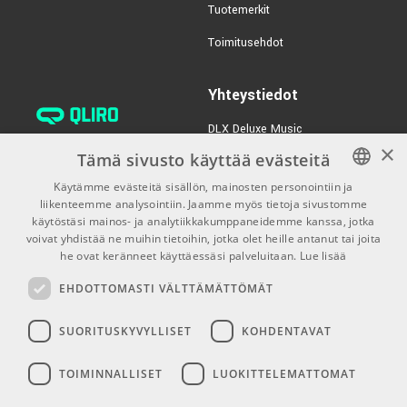
Tuotemerkit
€35,00/kpl
Nomad NMS-6606
Toimitusehdot
Microphone Stand
TUOTENUMERO 1046922
Yhteystiedot
€29,00/kpl
Tourtek TM30
Microphone cable
DLX Deluxe Music
×
verkkokaupan asiakaspalvelu:
TUOTENUMERO 1016857
Tämä sivusto käyttää evästeitä
tilaus@dlxmusic.fi
€239,00/kpl
Boss VE-2 Vocal
Käytämme evästeitä sisällön, mainosten personointiin ja
Puh: 0207 282240 (arkisin klo
Harmonist
liikenteemme analysointiin. Jaamme myös tietoja sivustomme
FINNISH
13-17)
käytöstäsi mainos- ja analytiikkakumppaneidemme kanssa, jotka
TUOTENUMERO 1041882
FINNISH
voivat yhdistää ne muihin tietoihin, jotka olet heille antanut tai joita
Puh: 0207 282250 (myymälä)
he ovat keränneet käyttäessäsi palveluitaan.
Lue lisää
€66,00/kpl
Samson MBA28
ENGLISH
Hermannin Rantatie 10
Microphone Boom Arm
EHDOTTOMASTI VÄLTTÄMÄTTÖMÄT
00580 Helsinki
TUOTENUMERO 1052380
Y-tunnus: 1983522-7
SUORITUSKYVYLLISET
KOHDENTAVAT
Myymälän aukioloajat:
TOIMINNALLISET
LUOKITTELEMATTOMAT
Ma-Pe 10-18