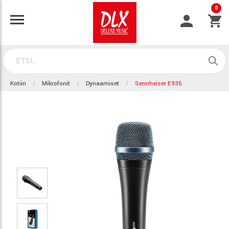
0
Kotiin
Mikrofonit
Dynaamiset
Sennheiser E935