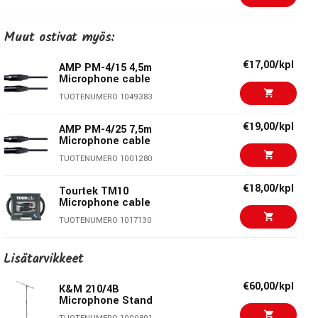
Keskeiset ominaisuudet
€98,00/kpl
Muut ostivat myös:
Sennheiser E845
Taajuusvaste:
Laaja ja tasainen lauluäänille
TUOTENUMERO 1029947
Suuntakuvio:
Kardioidi
€17,00/kpl
AMP PM-4/15 4,5m
Microphone cable
Transducer-tyyppi:
Dynaaminen
€176,00/kpl
AKG D7
Rakenne:
Vankka metallikotelo
TUOTENUMERO 1049383
Iskusuojattu kapseli:
Minimoi käsittelyäänet
TUOTENUMERO 1021057
€19,00/kpl
AMP PM-4/25 7,5m
Huminaa estävä kela:
Vähentää sähkömagneettista
Microphone cable
häiriötä
€115,00/kpl
Shure SM58 LCE
TUOTENUMERO 1001280
Valmistusmaa:
Saksa
TUOTENUMERO 1001465
Liitäntä:
3-napainen XLR
€18,00/kpl
Tourtek TM10
Mitata:
47 x 151 mm
Microphone cable
€85,00/kpl
Paino:
355 g
Sennheiser E835
TUOTENUMERO 1017130
TUOTENUMERO 1029944
€7,60/6kpl
Dunlop Flow Standard
Lisätarvikkeet
Tekniset tiedot
1.0mm 6-pack
€266,00/kpl
Sennheiser MD 421
Transducer-periaate:
Dynaaminen
TUOTENUMERO 1057354
€60,00/kpl
K&M 210/4B
Kompakt
Microphone Stand
Suuntakuvio:
Kardioidi
TUOTENUMERO 1087113
€7,60/6kpl
Dunlop Flow Standard
Liitäntä:
3-pin XLR