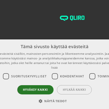
€13,91/kpl
€19,10/kpl
Tämä sivusto käyttää evästeitä
€16,90/kpl
västeitä sisällön, mainosten personointiin ja liikenteemme analysointiin. 
ustomme käytöstäsi mainos- ja analytiikkakumppaneidemme kanssa, jotka voi
etoihin, jotka olet heille antanut tai joita he ovat keränneet käyttäessäsi palv
lisää
SUORITUSKYVYLLISET
KOHDENTAVAT
TOIMI
HYVÄKSY KAIKKI
HYLKÄÄ KAIKKI
NÄYTÄ TIEDOT