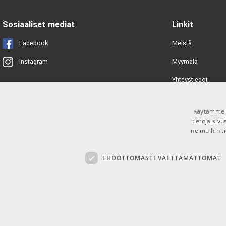
K&M 16027 Drink holder
»Biobased«
Sosiaaliset mediat
Linkit
TUOTENUMERO 1072766
Facebook
Meistä
K&M 16022 Drink Holder
Myymälä
Instagram
TUOTENUMERO 1028702
Yhteystiedot
Tuotemerkit
K&M 21421 Bag for mic stand
Käytämme e
Toimitusehdot
TUOTENUMERO 1000913
tietoja siv
ne muihin ti
EHDOTTOMASTI VÄLTTÄMÄTTÖMÄT