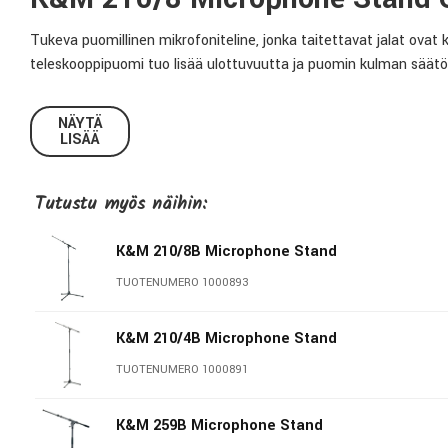
Tukeva puomillinen mikrofoniteline, jonka taitettavat jalat ovat 
teleskooppipuomi tuo lisää ulottuvuutta ja puomin kulman säätö t
Tekniset tiedot:
NÄYTÄ
LISÄÄ
Teleskooppipuomi:
Kaksiosainen
Korkeus:
925mm-1630mm
Tutustu myös näihin:
Puomin pituus:
425mm-725mm
Materiaali:
Teräs
K&M 210/8B Microphone Stand
Paino:
3Kg
TUOTENUMERO 1000893
Väri:
Mattaharmaa
K&M 210/4B Microphone Stand
TUOTENUMERO 1000891
König & Meyer
Stands For Music - Since 1949 König & Meyer on hienostuneiden
K&M 259B Microphone Stand
ratkaisuistaan, toimivuudestaan ja kestävyydestään - tekijöinä