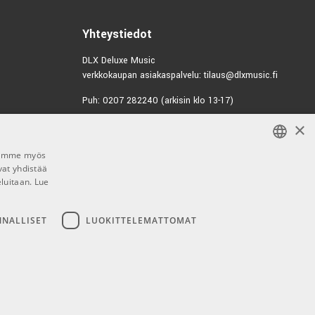
Yhteystiedot
DLX Deluxe Music
verkkokaupan asiakaspalvelu: tilaus@dlxmusic.fi
Puh: 0207 282240 (arkisin klo 13-17)
×
Puh: 0207 282250 (myymälä)
Hermannin Rantatie 10
Jaamme myös
00580 Helsinki
vat yhdistää
FINNISH
Y-tunnus: 1983522-7
eluitaan.
Lue
FINNISH
Myymälän aukioloajat:
ENGLISH
NNALLISET
LUOKITTELEMATTOMAT
Ma-Pe 10-18
La 10-15