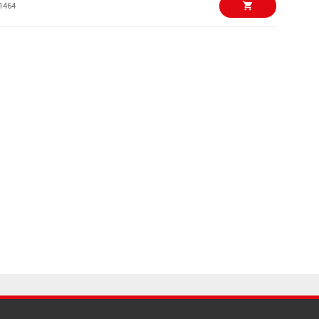
1464
€36,00/kpl
 Microphone cable
6718
€4,00/kpl
d adapter
0919
€3,90/kpl
rophone Holder
3185
€18,00/kpl
alanced signal
1272
€3,60/kpl
d adapter
0922