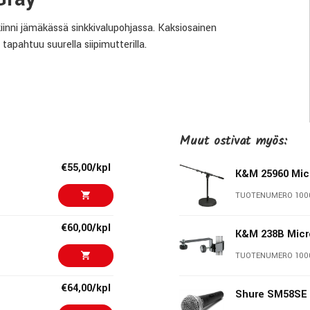
kiinni jämäkässä sinkkivalupohjassa. Kaksiosainen
apahtuu suurella siipimutterilla.
Muut ostivat myös:
€55,00/kpl
K&M 25960 Mic
TUOTENUMERO 100
€60,00/kpl
K&M 238B Micr
TUOTENUMERO 100
 laatutuotteiden merkki. K&M:n jalustat tunnetaan nerokkaista
€64,00/kpl
Shure SM58SE
 on 270 työlleen omistautunutta ammattilaista Saksan