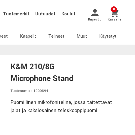
0
Tuotemerkit
Uutuudet
Koulut
Kirjaudu
Kassalle
keet
Kaapelit
Telineet
Muut
Käytetyt
K&M 210/8G
Microphone Stand
Tuotenumero 1000894
Puomillinen mikrofoniteline, jossa taitettavat
jalat ja kaksiosainen teleskooppipuomi