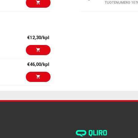
TUOTENUMERO 107
€40,60/kpl
K&M 215 Threa
TUOTENUMERO 100
€12,30/kpl
€23,30/kpl
K&M 210/9B Mi
TUOTENUMERO 100
€46,00/kpl
€15,80/kpl
AMP PM-9/3 3m
Neutrik
TUOTENUMERO 103
€39,20/kpl
K&M 23550 Mic
TUOTENUMERO 100
€26,90/kpl
K&M 217 Threa
TUOTENUMERO 100