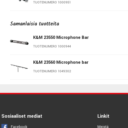
TUOTENUMERO 1000951
Gravity MS-STB01-PRO
Microphone bar
Samanlaisia ​​tuotteita
TUOTENUMERO 1075391
K&M 23550 Microphone Bar
K&M 23266 Table Microphone
Stand
TUOTENUMERO 1000944
TUOTENUMERO 1005918
K&M 23560 Microphone bar
K&M 23230 Table microphone
stand
TUOTENUMERO 1049302
TUOTENUMERO 1065573
K&M 260/1B Microphone Stand
TUOTENUMERO 1000976
Sosiaaliset mediat
Linkit
K&M 25400 Microphone Stand
Facebook
Meistä
TUOTENUMERO 1041674