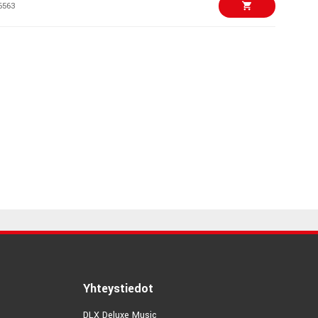
6563
€3,60/kpl
d adapter
0918
€64,00/kpl
c Stand Black
0895
€34,00/kpl
 Microphone cable
6717
€12,30/kpl
rophone Bar
0944
€2,00/kpl
Yhteystiedot
d adapter
DLX Deluxe Music
0920