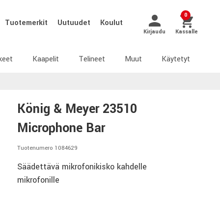
0
Tuotemerkit
Uutuudet
Koulut
Kirjaudu
Kassalle
keet
Kaapelit
Telineet
Muut
Käytetyt
König & Meyer 23510
Microphone Bar
Tuotenumero 1084629
Säädettävä mikrofonikisko kahdelle
mikrofonille