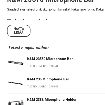
Säädettävä mikrofonikisko, johon kiinnität kaksi mikrfonia. Kaksi
Tekniset tiedot:
NÄYTÄ
LISÄÄ
Pituus:
217mm
Materiaali:
Teräs
Paino:
0,14Kg
Tutustu myös näihin:
K&M 23550 Microphone Bar
König & Meyer
TUOTENUMERO 1000944
Stands For Music - Since 1949 König & Meyer on hienostuneiden
ratkaisuistaan, toimivuudestaan ja kestävyydestään - tekijöinä
K&M 236 Microphone Bar
Wertheimissa. K&M valmistaa kahdessa eri tehtaassa Saksassa y
TUOTENUMERO 1000945
maailman. Monet K&M-telineet ovat eläviä klassikoita ja musiikk
K&M 238B Microphone Holder