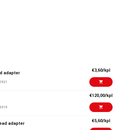
€3,60/kpl
d adapter
0921
€120,00/kpl
9319
€5,60/kpl
ead adapter