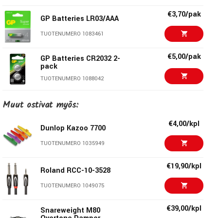
€3,70/pak
GP Batteries LR03/AAA
TUOTENUMERO 1083461
€5,00/pak
GP Batteries CR2032 2-
pack
TUOTENUMERO 1088042
€10,00/pak
GP Batteries CR2032 5-
Muut ostivat myös:
pack
TUOTENUMERO 1088043
€4,00/kpl
Dunlop Kazoo 7700
€3,00/kpl
GP Batteries CR2032 1-
TUOTENUMERO 1035949
pack
TUOTENUMERO 1088041
€19,90/kpl
Roland RCC-10-3528
€4,60/kpl
TUOTENUMERO 1049075
GP Batteries 6LR61/9V
TUOTENUMERO 1083199
€39,00/kpl
Snareweight M80