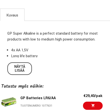
Kuvaus
GP Super Alkaline is a perfect standard battery for most
products with low to medium high power consumption.
4x AA 1,5V
Long life battery
NÄYTÄ
LISÄÄ
Tutustu myös näihin:
€29,40/pak
GP Batteries LR6/AA
TUOTENUMERO 1077631