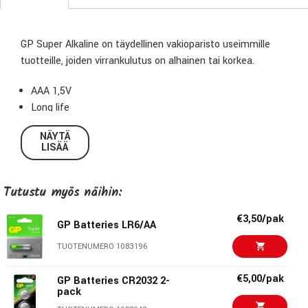
GP Super Alkaline on täydellinen vakioparisto useimmille
tuotteille, joiden virrankulutus on alhainen tai korkea.
AAA 1,5V
Long life
NÄYTÄ
LISÄÄ
Tutustu myös näihin:
€3,50/pak
GP Batteries LR6/AA
TUOTENUMERO 1083196
€5,00/pak
GP Batteries CR2032 2-
pack