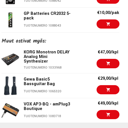
TUOTENUMERO 1088042
€10,00/pak
GP Batteries CR2032 5-
pack
TUOTENUMERO 1088043
€3,00/kpl
GP Batteries CR2032 1-
Muut ostivat myös:
pack
TUOTENUMERO 1088041
KORG Monotron DELAY
€47,00/kpl
Analog Mini
Synthesizer
€4,60/kpl
GP Batteries 6LR61/9V
TUOTENUMERO 1033968
TUOTENUMERO 1083199
€29,00/kpl
Gewa Basic5
Bassguitar Bag
€29,40/pak
GP Batteries LR6/AA
TUOTENUMERO 1065320
TUOTENUMERO 1077631
€49,00/kpl
VOX AP3-BQ - amPlug3
Boutique
€29,40/pak
GP BATTERIES
TUOTENUMERO 1083718
LR03/AAA-40PACK
TUOTENUMERO 1076587