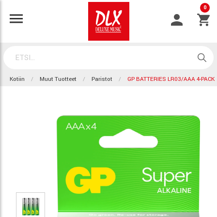
0
Kotiin
Muut Tuotteet
Paristot
GP BATTERIES LR03/AAA 4-PACK