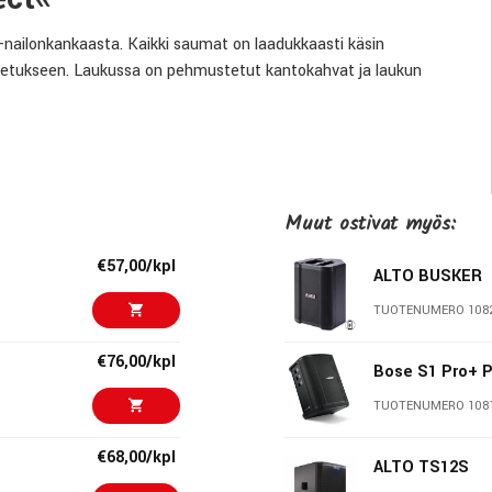
-nailonkankaasta. Kaikki saumat on laadukkaasti käsin
 kuljetukseen. Laukussa on pehmustetut kantokahvat ja laukun
Muut ostivat myös:
€57,00/kpl
ALTO BUSKER
TUOTENUMERO 108
€76,00/kpl
Bose S1 Pro+ P
 laatutuotteiden merkki. K&M:n jalustat tunnetaan nerokkaista
TUOTENUMERO 108
 on 270 työlleen omistautunutta ammattilaista Saksan
li 1500 eri tuotenimikettä, joita myydään 80 maahan kautta
€68,00/kpl
ALTO TS12S
iammattilaisten vakiokalustoa.