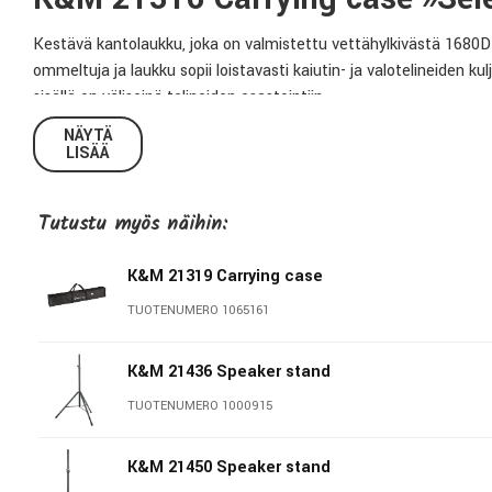
Kestävä kantolaukku, joka on valmistettu vettähylkivästä 1680D
ommeltuja ja laukku sopii loistavasti kaiutin- ja valotelineiden
sisällä on väliseinä telineiden osastointiin.
NÄYTÄ
Tekniset tiedot:
LISÄÄ
Pituus:
1200mm
Tutustu myös näihin:
Materiaali:
1680D nailon
Paino:
2Kg
K&M 21319 Carrying case
TUOTENUMERO 1065161
König & Meyer
K&M 21436 Speaker stand
Stands For Music - Since 1949 König & Meyer on hienostuneiden
TUOTENUMERO 1000915
ratkaisuistaan, toimivuudestaan ja kestävyydestään - tekijöinä
Wertheimissa. K&M valmistaa kahdessa eri tehtaassa Saksassa y
K&M 21450 Speaker stand
maailman. Monet K&M-telineet ovat eläviä klassikoita ja musiikk