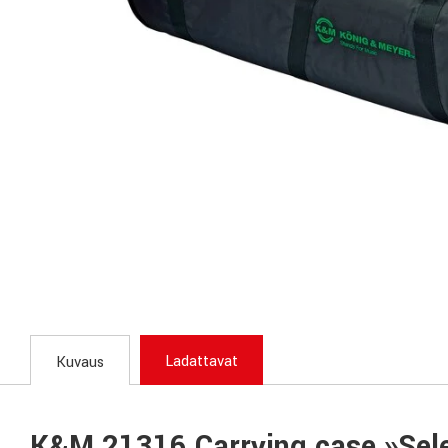
Ladattavat
Kuvaus
K&M 21316 Carrying case »Sel