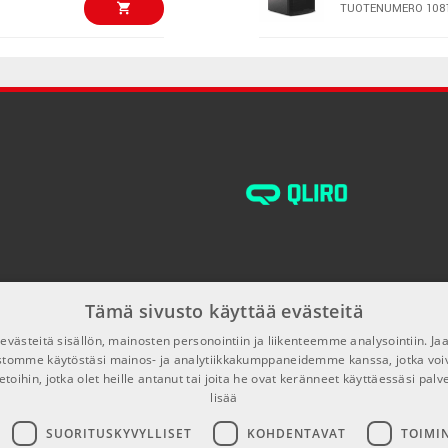
TUOTENUMERO 108
€99,00/kpl
ALTO TS408
TUOTENUMERO 108
€111,00/kpl
ALTO TS15S
TUOTENUMERO 108
€130,00/kpl
ALTO TX12S
TUOTENUMERO 109
Tämä sivusto käyttää evästeitä
€132,00/kpl
ALTO TS410
västeitä sisällön, mainosten personointiin ja liikenteemme analysointiin. 
TUOTENUMERO 108
ustomme käytöstäsi mainos- ja analytiikkakumppaneidemme kanssa, jotka voi
etoihin, jotka olet heille antanut tai joita he ovat keränneet käyttäessäsi palv
lisää
€178,00/kpl
Bose L1 Pro8
SUORITUSKYVYLLISET
KOHDENTAVAT
TOIMI
TUOTENUMERO 106