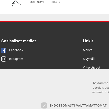
TUOTENUMERO 1005917
K&M 21472 Speaker Stand XL
TUOTENUMERO 1064213
K&M 214/6 Speaker stand
Sosiaaliset mediat
Linkit
TUOTENUMERO 1000917
Facebook
Meistä
K&M 26740 Monitor Stand
Myymälä
Instagram
TUOTENUMERO 1000980
Yhteystiedot
Tuotemerkit
K&M 21467 Speaker stand
Käytämme e
Toimitusehdot
TUOTENUMERO 1042626
tietoja siv
ne muihin ti
K&M 21463 Speaker stand
EHDOTTOMASTI VÄLTTÄMÄTTÖMÄT
TUOTENUMERO 1062065