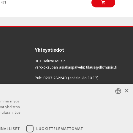
1471
€298,00/kpl
1474
€629,00/kpl
Yhteystiedot
1472
DLX Deluxe Music
verkkokaupan asiakaspalvelu: tilaus@dlxmusic.fi
€377,00/kpl
Puh: 0207 282240 (arkisin klo 13-17)
0085
×
Puh: 0207 282250 (myymälä)
€311,00/kpl
Hermannin Rantatie 10
Jaamme myös
00580 Helsinki
1475
vat yhdistää
FINNISH
Y-tunnus: 1983522-7
eluitaan.
Lue
FINNISH
€1222,00
Myymälän aukioloajat:
ENGLISH
NNALLISET
LUOKITTELEMATTOMAT
7328