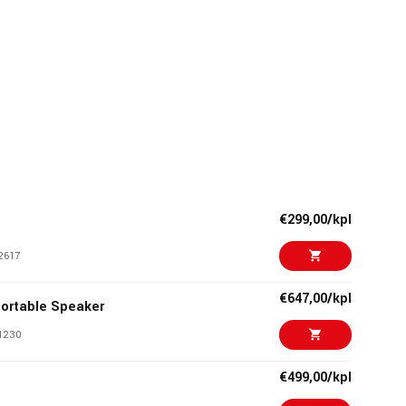
€299,00/kpl
2617
€647,00/kpl
ortable Speaker
1230
€499,00/kpl