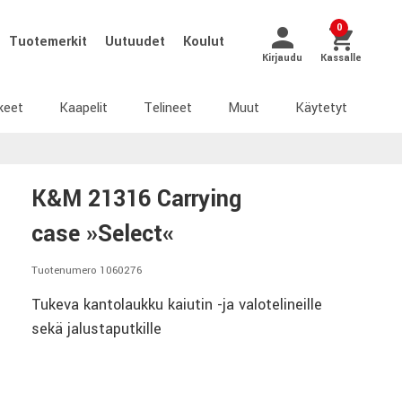
0
Tuotemerkit
Uutuudet
Koulut
Kirjaudu
Kassalle
keet
Kaapelit
Telineet
Muut
Käytetyt
K&M 21316 Carrying
case »Select«
Tuotenumero 1060276
Tukeva kantolaukku kaiutin -ja valotelineille
sekä jalustaputkille