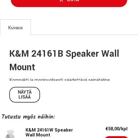
Kuvaus
K&M 24161B Speaker Wall
Mount
Kompakti ja monipuolisesti säädettävä seinäteline
kaiuttimille, joiden paino on enintään 15Kg. Voit kiinnittää
NÄYTÄ
telineeseen pystysuorilla ja vaakasuorilla kiinnitysrei´illä
LISÄÄ
varustetut kaiuttimet helposti ja turvallisesti.
Tutustu myös näihin:
Tekniset tiedot:
€58,00/kpl
K&M 24161W Speaker
Jalustalevyn halkaisija:
95mm
Wall Mount