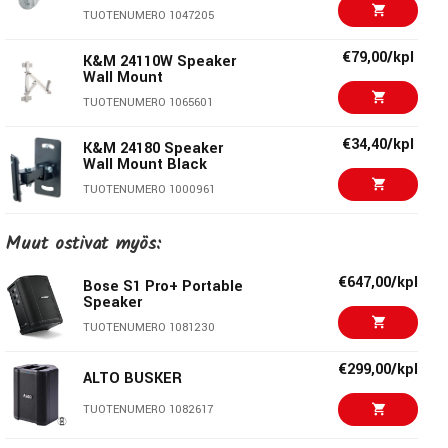
Kallistuskulma:
0° - 45°
TUOTENUMERO 1047205
Kääntösäde:
110 °
€79,00/kpl
K&M 24110W Speaker
Etäisyys seinästä:
65mm
Wall Mount
Materiaali:
Teräs
TUOTENUMERO 1065601
Väri:
Musta
€34,40/kpl
K&M 24180 Speaker
Paino:
0,711Kg
Wall Mount Black
TUOTENUMERO 1000961
König & Meyer
€55,00/kpl
K&M 24471W Speaker
Muut ostivat myös:
Wall Mount
Stands For Music - Since 1949 König & Meyer on
TUOTENUMERO 1059923
€647,00/kpl
Bose S1 Pro+ Portable
hienostuneiden laatutuotteiden merkki. K&M:n jalustat
Speaker
tunnetaan nerokkaista ratkaisuistaan, toimivuudestaan ja
€37,70/kpl
K&M 24195 Speaker
TUOTENUMERO 1081230
kestävyydestään - tekijöinä on 270 työlleen omistautunutta
Wall/Seiling Mount
ammattilaista Saksan Wertheimissa. K&M valmistaa
TUOTENUMERO 1005924
€299,00/kpl
ALTO BUSKER
kahdessa eri tehtaassa Saksassa yli 1500 eri
€70,00/kpl
tuotenimikettä, joita myydään 80 maahan kautta
K&M 24110B Speaker
TUOTENUMERO 1082617
Wall Mount
maailman. Monet K&M-telineet ovat eläviä klassikoita ja