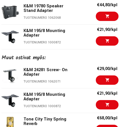
Väri:
Musta
€44,80/kpl
K&M 19780 Speaker
Paino:
1,48Kg
Stand Adapter
TUOTENUMERO 1062068
König & Meyer
€21,90/kpl
K&M 195/8 Mounting
Adapter
Stands For Music - Since 1949 König & Meyer on
TUOTENUMERO 1000872
hienostuneiden laatutuotteiden merkki. K&M:n jalustat
tunnetaan nerokkaista ratkaisuistaan, toimivuudestaan ja
€90,00/kpl
K&M 24496B Speaker
Muut ostivat myös:
Ceiling Mount
kestävyydestään - tekijöinä on 270 työlleen omistautunutta
ammattilaista Saksan Wertheimissa. K&M valmistaa
TUOTENUMERO 1046277
€29,00/kpl
K&M 24281 Screw- On
Adapter
kahdessa eri tehtaassa Saksassa yli 1500 eri
€37,70/kpl
K&M 24195 Speaker
tuotenimikettä, joita myydään 80 maahan kautta
TUOTENUMERO 1062071
Wall/Seiling Mount
maailman. Monet K&M-telineet ovat eläviä klassikoita ja
TUOTENUMERO 1005924
€21,90/kpl
K&M 195/8 Mounting
musiikkiammattilaisten vakiokalustoa.
Adapter
€29,00/kpl
K&M 24185 Speaker
TUOTENUMERO 1000872
Wall Mount
TUOTENUMERO 1000962
€68,00/kpl
Tone City Tiny Spring
Reverb