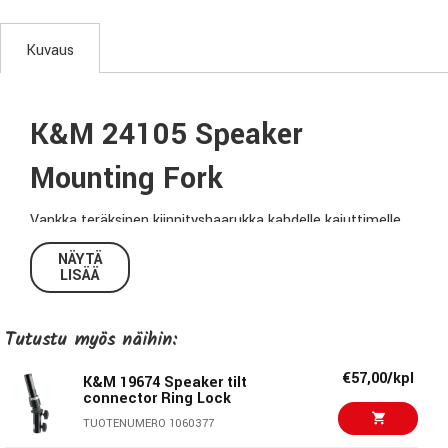
Kuvaus
K&M 24105 Speaker
Mounting Fork
Vankka teräksinen kiinnityshaarukka kahdelle kaiuttimelle.
Yhteensopiva kaiutinjalustojen kanssa, joiden halkaisija on
NÄYTÄ
35mm.
LISÄÄ
Tekniset tiedot:
Tutustu myös näihin:
Kantavuus:
2 x 25Kg
€57,00/kpl
K&M 19674 Speaker tilt
Jalustatapin koko:
35mm x 120mm
connector Ring Lock
Materiaali:
Teräs
TUOTENUMERO 1060377