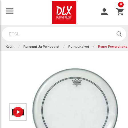
0
Kotiin
Rummut Ja Perkussiot
Rumpukalvot
Remo Powerstroke 3