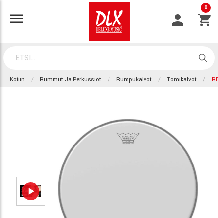
0
Kotiin
Rummut Ja Perkussiot
Rumpukalvot
Tomikalvot
R