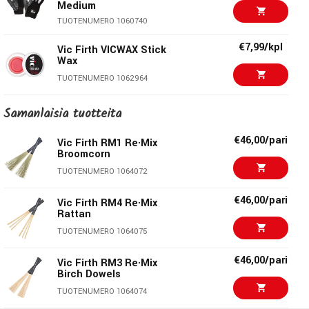
Extreme 5B Vic Grip
Vic sanoi, "Se syntyi tarpeesta, ei kuvitelmista tai kyvystäni
Medium
€7,99/kpl
Vic Firth VICWAX Stick
TUOTENUMERO 1062942
perustaa firma." Vaikka kapulat oli alunperin tarkoitettu
TUOTENUMERO 1060740
Wax
Vicin henkilökohtaiseen käyttöön, niistä tuli suosittuja
€7,99/kpl
TUOTENUMERO 1062964
Vic Firth VICWAX Stick
hänen oppilaidensa keskuudessa ja viimein ne päätyivät
Wax
musiikkiliikkeiden valikoimiin.
€11,90/pari
Balbex G5A Germany
TUOTENUMERO 1062964
Tip Hickory
TUOTENUMERO 1053212
Samanlaisia ​​tuotteita
€15,90/pari
Zildjian 5A Black
€46,00/pari
Vic Firth RM1 Re·Mix
Hickory - Wood Tip
Broomcorn
TUOTENUMERO 1070442
TUOTENUMERO 1064072
€16,10/pari
Vic Firth 5BCO Chop-
€46,00/pari
Vic Firth RM4 Re·Mix
Out Practice Stick 5B
Rattan
TUOTENUMERO 1064253
TUOTENUMERO 1064075
€46,00/pari
Vic Firth RM3 Re·Mix
Birch Dowels
TUOTENUMERO 1064074