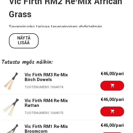
Vic Firth RM2 Re·Mix African
Grass
Savanniruoko tarjoaa tasapainoisen yhdistelmän
pehmeyttä ja atakkia.
NÄYTÄ
LISÄÄ
RE·MIX Brushes ovat äänimaailman tutkimuksen huippu!
Ne on suunniteltu siten, että voit yhdistellä ja sekoittaa
Tutustu myös näihin:
niitä keskenään ja näillä kapuloilla luot taatusti uusia ja
uniikkeja soundeja. RE·MIX Brushes-kapuloita on saatavana
€46,00/pari
Vic Firth RM3 Re·Mix
useissa eri luonnonmateriaaleissa.
Birch Dowels
TUOTENUMERO 1064074
Tekniset tiedot:
€46,00/pari
Vic Firth RM4 Re·Mix
Materiaali (vispilä):
Luudankorsi
Rattan
Kädensija:
Muovi
TUOTENUMERO 1064075
Leveys/korkeus:
1,27 cm x2,22cm
€46,00/pari
Vic Firth RM1 Re·Mix
Pituus:
35,88cm
Broomcorn