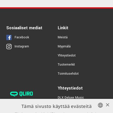
Sosiaaliset mediat
Linkit
Facebook
Meistä
Myymälä
Instagram
Yhteystiedot
Tuotemerkit
Toimitusehdot
Yhteystiedot
DLX Deluxe Music
×
verkkokaupan asiakaspalvelu:
Tämä sivusto käyttää evästeitä
tilaus@dlxmusic.fi