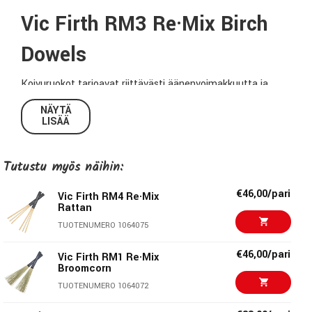
Vic Firth RM3 Re·Mix Birch
Dowels
Koivuruokot tarjoavat riittävästi äänenvoimakkuutta ja
atakkia säilyttäen samalla orgaanisen soundin ja tuntuman.
NÄYTÄ
LISÄÄ
RE·MIX Brushes ovat äänimaailman tutkimuksen huippu!
Ne on suunniteltu siten, että voit yhdistellä ja sekoittaa
Tutustu myös näihin:
niitä keskenään ja näillä kapuloilla luot taatusti uusia ja
uniikkeja soundeja. RE·MIX Brushes-kapuloita on saatavana
€46,00/pari
Vic Firth RM4 Re·Mix
useissa eri luonnonmateriaaleissa.
Rattan
TUOTENUMERO 1064075
Tekniset tiedot:
€46,00/pari
Vic Firth RM1 Re·Mix
Materiaali (vispilä):
Luudankorsi
Broomcorn
Kädensija:
Muovi
TUOTENUMERO 1064072
Leveys/korkeus:
1,27 cm x2,22cm