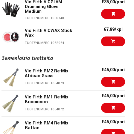
Vic Firth SMH Matt
Vic Firth VICGLVM
€42,00/pari
€35,00/pari
TUOTENUMERO 1072303
Howard Signature
Drumming Glove
Vic sanoi, "Se syntyi tarpeesta, ei kuvitelmista tai kyvystäni
Snare Stick
Medium
€29,90/pari
Vic Firth RUTE606
perustaa firma." Vaikka kapulat oli alunperin tarkoitettu
TUOTENUMERO 1066558
TUOTENUMERO 1060740
Rods
Vicin henkilökohtaiseen käyttöön, niistä tuli suosittuja
TUOTENUMERO 1062958
€7,99/kpl
Vic Firth VICWAX Stick
hänen oppilaidensa keskuudessa ja viimein ne päätyivät
Wax
musiikkiliikkeiden valikoimiin.
€49,00/kpl
Hercules DG307B
TUOTENUMERO 1062964
Tablet Holder
TUOTENUMERO 1069365
Samanlaisia ​​tuotteita
€859,00/kpl
Hagstrom Fantomen
€46,00/pari
Vic Firth RM2 Re·Mix
White
African Grass
TUOTENUMERO 1052522
TUOTENUMERO 1064073
€102,00/kpl
Electro Harmonix
€46,00/pari
Vic Firth RM1 Re·Mix
Percolator
Broomcorn
TUOTENUMERO 1098258
TUOTENUMERO 1064072
€46,00/pari
Vic Firth RM4 Re·Mix
Rattan