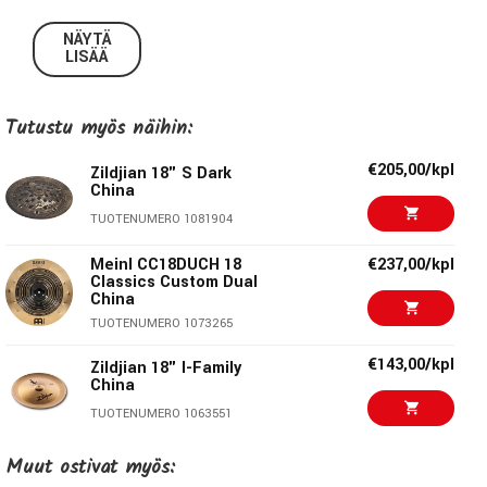
Volume-symbaali on mainio instrumentti rumpalille, joka
kaipaa hiljaisempaa sointia mutta ei halua tinkiä
NÄYTÄ
autentisesta Zildjian-symbaalin soittotuntumasta. Mainio
LISÄÄ
ratkaisu harjoittelutilanteisiin, treenikämpille, kouluihin ja
keikoille jossa edellytetään matalaa äänenvoimakkuutta.p>
Tutustu myös näihin:
Zildjian 18” Low Volume China
€205,00/kpl
Zildjian 18" S Dark
China
Ideaalinen symbaali harjoitus- ja opetuskäyttöön, pienille
TUOTENUMERO 1081904
keikoille tai stacker cymbal-käyttöön.
Meinl CC18DUCH 18
€237,00/kpl
Tekniset tiedot:
Classics Custom Dual
China
TUOTENUMERO 1073265
Koko:
18”
€143,00/kpl
Malli:
LV8018CH-S
Zildjian 18" I-Family
China
Paksuus:
Medium thin
TUOTENUMERO 1063551
€185,00/kpl
Zildjian 18" S-Family
Muut ostivat myös:
Zildjian - Genuine Turkish Cymbals
China