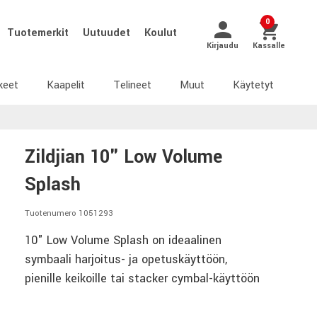
0
Tuotemerkit
Uutuudet
Koulut
Kirjaudu
Kassalle
keet
Kaapelit
Telineet
Muut
Käytetyt
Zildjian 10" Low Volume
Splash
Tuotenumero 1051293
10" Low Volume Splash on ideaalinen
symbaali harjoitus- ja opetuskäyttöön,
pienille keikoille tai stacker cymbal-käyttöön