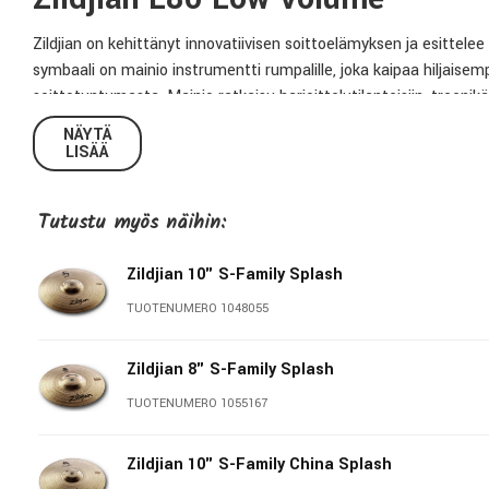
Zildjian on kehittänyt innovatiivisen soittoelämyksen ja esitt
symbaali on mainio instrumentti rumpalille, joka kaipaa hiljaisem
soittotuntumasta. Mainio ratkaisu harjoittelutilanteisiin, treenikä
äänenvoimakkuutta.p>
NÄYTÄ
LISÄÄ
Zildjian 10” Low Volume Splash
Ideaalinen symbaali harjoitus- ja opetuskäyttöön, pienille keikoil
Tutustu myös näihin:
Tekniset tiedot:
Zildjian 10" S-Family Splash
TUOTENUMERO 1048055
Koko:
10”
Malli:
LV8010S-S
Zildjian 8" S-Family Splash
Paksuus:
Thin
TUOTENUMERO 1055167
Zildjian - Genuine Turkish Cymbals Made 
Zildjian 10" S-Family China Splash