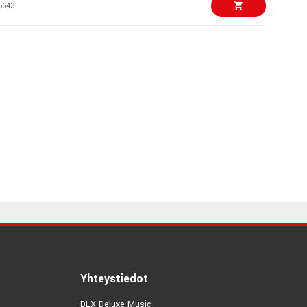
6643
€257,00/pari
-Family Mastersound
8058
€2066,00
ecial Satin Wine
4238
€559,00/kpl
8" Swamp Dawg
5265
€5666,00
-200 Antique
0814
€129,00/kpl
Yhteystiedot
ett Solo 4th
DLX Deluxe Music