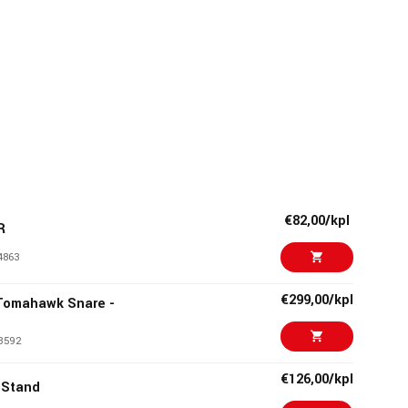
€82,00/kpl
R
4863
€299,00/kpl
Tomahawk Snare -
3592
€126,00/kpl
 Stand