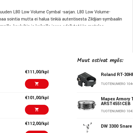
elee uuden L80 Low Volume Cymbal -sarjan. L80 Low Volume-
paa sointia mutta ei halua tinkiä autentisesta Zildjian-symbaalin
mpille, kouluihin ja keikoille jossa edellytetään matalaa
le tai stacker cymbal-käyttöön.
Muut ostivat myös:
€111,00/kpl
Roland RT-30H
TUOTENUMERO 104
€101,00/kpl
Mapex Armory 
ARST4551CEB
TUOTENUMERO 104
€112,00/kpl
In USA
DW 3300 Snare