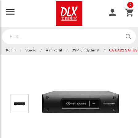
0
Kotiin
Studio
Äänikortit
DSP Kiihdyttimet
UA UAD2 SAT U