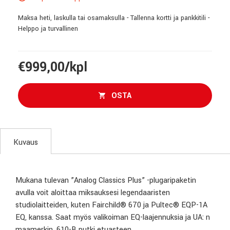
Maksa heti, laskulla tai osamaksulla - Tallenna kortti ja pankkitili -
Helppo ja turvallinen
€999,00/kpl
OSTA
Kuvaus
Mukana tulevan ”Analog Classics Plus” -plugaripaketin
avulla voit aloittaa miksauksesi legendaaristen
studiolaitteiden, kuten Fairchild® 670 ja Pultec® EQP-1A
EQ, kanssa. Saat myös valikoiman EQ-laajennuksia ja UA: n
maamerkin, 610-B putki etuasteen.