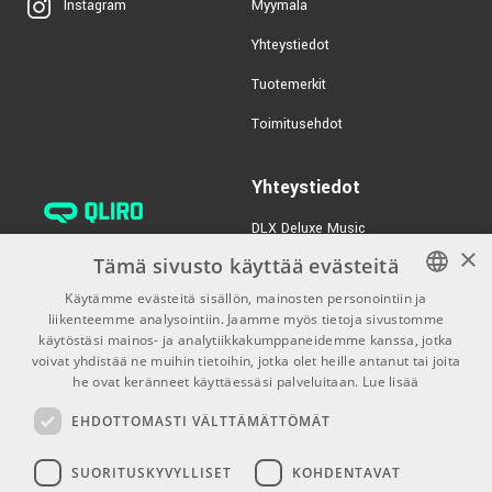
Myymälä
Instagram
€245,00/kpl
MOTU M2
Yhteystiedot
TUOTENUMERO 1063635
Tuotemerkit
ZOOM LiveTrak L6 10-
€319,00
Track Digital Mixer /
Toimitusehdot
Recorder
TUOTENUMERO 1088974
Yhteystiedot
Universal Audio Apollo
€1299,00/kpl
Twin X QUAD with UAD
DLX Deluxe Music
Analog Classics Gen 2
×
verkkokaupan asiakaspalvelu:
Tämä sivusto käyttää evästeitä
TUOTENUMERO 1087238
tilaus@dlxmusic.fi
Käytämme evästeitä sisällön, mainosten personointiin ja
Puh: 0207 282240 (arkisin klo
liikenteemme analysointiin. Jaamme myös tietoja sivustomme
FINNISH
13-17)
käytöstäsi mainos- ja analytiikkakumppaneidemme kanssa, jotka
FINNISH
voivat yhdistää ne muihin tietoihin, jotka olet heille antanut tai joita
Puh: 0207 282250 (myymälä)
he ovat keränneet käyttäessäsi palveluitaan.
Lue lisää
ENGLISH
Hermannin Rantatie 10
EHDOTTOMASTI VÄLTTÄMÄTTÖMÄT
00580 Helsinki
Y-tunnus: 1983522-7
SUORITUSKYVYLLISET
KOHDENTAVAT