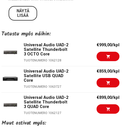
NÄYTÄ
OCTO Custom -paketti sisältää UA Analog Classics Plus -
LISÄÄ
pluginpaketin sekä mahdollisuuden ladata kolme
vapaavalintaista pluginia Universal Audion
Tutustu myös näihin:
verkkokaupasta
Universal Audio UAD-2
€999,00/kpl
Satellite Thunderbolt
3 OCTO Core
TUOTENUMERO 1062128
Universal Audio UAD-2
€859,00/kpl
Satellite USB QUAD
Core
TUOTENUMERO 1063727
Universal Audio UAD-2
€899,00/kpl
Satellite Thunderbolt
3 QUAD Core
TUOTENUMERO 1062127
Muut ostivat myös:
Universal Audio Apollo
€1045,00/kpl