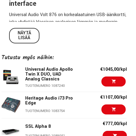
interface
Universal Audio Volt 876 on korkealaatuinen USB-äänikortti,
joka yhdistää klassisen analogisen lämmön ja modernin
tuotantojoustavuuden. Se tarjoaa kahdeksan Vintage-
NÄYTÄ
mikrofonietuastetta, kahdeksan 1176-tyylistä kompressoria
LISÄÄ
sekä seuraavan sukupolven 32-bit / 192 kHz AD/DA-
muunnoksen, jolloin saat studiotason äänenlaadun suoraan
Tutustu myös näihin:
työpöydältä tai räkistä.
Universal Audio Apollo
€1045,00/kpl
Klassinen analoginen luonne
Twin X DUO, UAD
Analog Classics
Jokainen kanava sisältää UA:n Vintage Mic Preamp -tilan,
TUOTENUMERO 1087240
joka on saanut inspiraationsa legendaarisesta 610-
putkietuasteesta. Lisäksi kaikki kahdeksan sisääntuloa on
€1107,00/kpl
Heritage Audio i73 Pro
Edge
varustettu 76-kompressoreilla, jotka perustuvat UA:n
kuuluisaan 1176 Limiting Amplifieriin. Valmiit esiasetukset
TUOTENUMERO 1083754
lauluille, kitaroille, syntikoille ja rummuille tuovat
€777,00/kpl
välittömästi iskuvoimaa, läsnäoloa ja lämpöä tallennukseen.
SSL Alpha 8
TUOTENUMERO 1089051