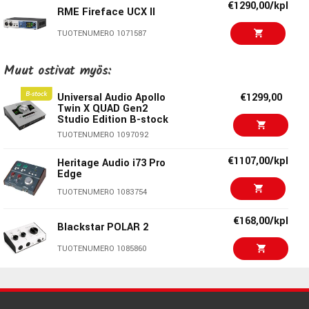
€1290,00/kpl
RME Fireface UCX II
TUOTENUMERO 1071587
€1190,00/kpl
Muut ostivat myös:
MOTU 828
TUOTENUMERO 1083609
Universal Audio Apollo
€1299,00
Twin X QUAD Gen2
Studio Edition B-stock
€1199,00/kpl
Antelope Discrete 8
TUOTENUMERO 1097092
€1099,00/kpl
Oryx Synergy Core
€1107,00/kpl
Heritage Audio i73 Pro
TUOTENUMERO 1094376
Edge
TUOTENUMERO 1083754
€327,00/kpl
Audient iD24
€168,00/kpl
Blackstar POLAR 2
TUOTENUMERO 1079620
TUOTENUMERO 1085860
€396,00/kpl
SSL 12
Universal Audio Apollo
€2299,00/kpl
x6, UAD Analog
TUOTENUMERO 1078649
Classics