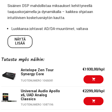
Sisäinen DSP mahdollistaa miksaukset kehittyneellä
taajuuskorjaimella ja dynamiikalla – kaikkea ohjataan
intuitiivisen kosketusnäytön kautta.
Luokkansa johtavat AD/DA-muuntimet, valtava
dynaaminen alue
NÄYTÄ
Nelinkertainen AD-muunnos kilpaileviin laitteisiin
LISÄÄ
verrattuna: 136 dB-A
78dB:n etuasteiden gain-alue: Saat arvokkaimmat
Tutustu myös näihin:
yksityiskohdat irti kaikista mikrofoneista, jopa ribbon-
mikrofoneista
€1930,00/kpl
Antelope Zen Tour
Intuitiivinen kosketusnäyttö
Synergy Core
DSP-prosessointi (EQ, dynamiikka, kaiku)
TUOTENUMERO 1065081
Neljä itsenäistä mikseriä integroidulla talkback-
toiminnolla
Universal Audio Apollo
€2299,00/kpl
USB-, ADAT- ja AES67-liitännät
x6, UAD Analog
Classics
TUOTENUMERO 1087196