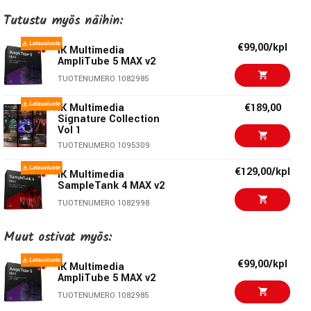
Tutustu myös näihin:
€99,00/kpl
IK Multimedia
AmpliTube 5 MAX v2
TUOTENUMERO 1082985
IK Multimedia
€189,00
Signature Collection
Vol 1
TUOTENUMERO 1095309
€129,00/kpl
IK Multimedia
SampleTank 4 MAX v2
TUOTENUMERO 1082998
€95,00/kpl
Universal Audio LUNA
Muut ostivat myös:
Pro Bundle v2
€99,00/kpl
TUOTENUMERO 1094204
IK Multimedia
AmpliTube 5 MAX v2
€339,00/kpl
IK Multimedia Modo
TUOTENUMERO 1082985
Max