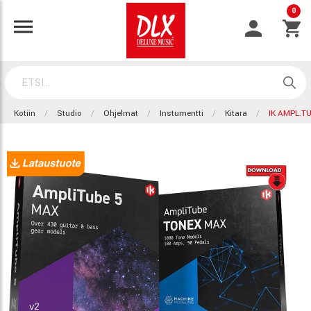
0
Kotiin
Studio
Ohjelmat
Instumentti
Kitara
IK AMPL.T