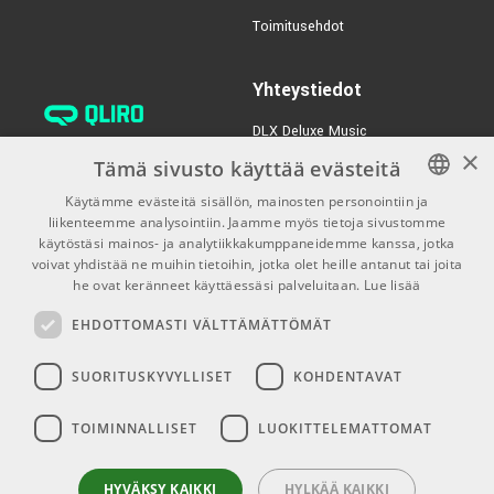
€575,00/kpl
Neural DSP Nano
Toimitusehdot
Cortex
TUOTENUMERO 1086928
Yhteystiedot
€149,00/kpl
Audient iD4 MkII
DLX Deluxe Music
×
TUOTENUMERO 1068161
verkkokaupan asiakaspalvelu:
Tämä sivusto käyttää evästeitä
tilaus@dlxmusic.fi
Käytämme evästeitä sisällön, mainosten personointiin ja
Puh: 0207 282240 (arkisin klo
liikenteemme analysointiin. Jaamme myös tietoja sivustomme
FINNISH
13-17)
käytöstäsi mainos- ja analytiikkakumppaneidemme kanssa, jotka
FINNISH
voivat yhdistää ne muihin tietoihin, jotka olet heille antanut tai joita
Puh: 0207 282250 (myymälä)
he ovat keränneet käyttäessäsi palveluitaan.
Lue lisää
ENGLISH
Hermannin Rantatie 10
EHDOTTOMASTI VÄLTTÄMÄTTÖMÄT
00580 Helsinki
Y-tunnus: 1983522-7
SUORITUSKYVYLLISET
KOHDENTAVAT
Myymälän aukioloajat:
TOIMINNALLISET
LUOKITTELEMATTOMAT
Ma-Pe 10-18
La 10-15
HYVÄKSY KAIKKI
HYLKÄÄ KAIKKI