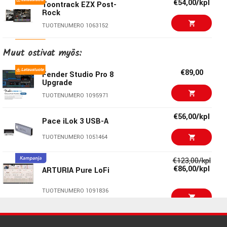
€54,00/kpl
Toontrack EZX Post-
Rock
TUOTENUMERO 1063152
€54,00/kpl
Toontrack EZX Rock
Muut ostivat myös:
Solid
TUOTENUMERO 1040990
€89,00
Fender Studio Pro 8
Upgrade
€54,00/kpl
Toontrack The Classic
TUOTENUMERO 1095971
EZX
TUOTENUMERO 1030414
€56,00/kpl
Pace iLok 3 USB-A
€54,00/kpl
TUOTENUMERO 1051464
Toontrack EZX Jazz
TUOTENUMERO 1021441
€123,00/kpl
€86,00/kpl
ARTURIA Pure LoFi
€54,00/kpl
Toontrack EZX Rock!
TUOTENUMERO 1091836
TUOTENUMERO 1040992
€313,00/kpl
FL Studio 20 Signature
€49,00/kpl
Toontrack EZX Hard