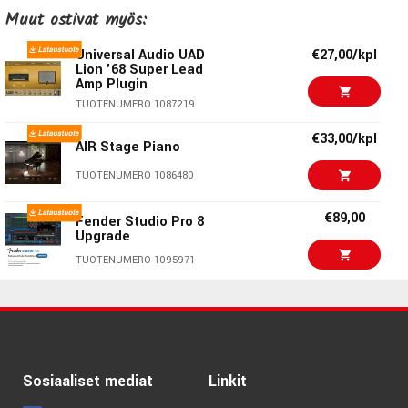
€49,00/kpl
Toontrack EZX Hard
Muut ostivat myös:
Rock
TUOTENUMERO 1056848
Universal Audio UAD
€27,00/kpl
Lion '68 Super Lead
Amp Plugin
€54,00/kpl
Toontrack The Classic
EZX
TUOTENUMERO 1087219
TUOTENUMERO 1030414
€33,00/kpl
AIR Stage Piano
€54,00/kpl
Toontrack EZX Vintage
TUOTENUMERO 1086480
Rock
TUOTENUMERO 1009324
€89,00
Fender Studio Pro 8
Upgrade
€54,00/kpl
Toontrack EZX Rock!
TUOTENUMERO 1095971
TUOTENUMERO 1040992
€123,00/kpl
€86,00/kpl
ARTURIA Pure LoFi
€54,00/kpl
Toontrack EZX
Pop/Rock
TUOTENUMERO 1091836
TUOTENUMERO 1063151
Sosiaaliset mediat
Linkit
€56,00/kpl