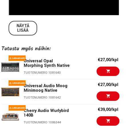
NÄYTÄ
LISÄÄ
Tutustu myös näihin:
€27,00/kpl
Universal Opal
UAD Native Instrument
Runs on your Mac or PC
Morphing Synth Native
without UA hardware.
TUOTENUMERO 1081640
Add the rich timbre of a perfectly modeled 1974 Rhodes
€27,00/kpl
Universal Audio Moog
Eighty Eight Suitcase Mark 1* electric piano to your
Minimoog Native
productions
TUOTENUMERO 1081642
Immerse yourself in a curated analog studio packed with
vintage mics, classic amps, and more
€39,00/kpl
Cherry Audio Wurlybird
140B
Create pro sounds with legendary rack effects and
stompbox emulations
TUOTENUMERO 1086344