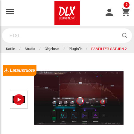
0
Kotiin
Studio
Ohjelmat
Plugin'it
FABFILTER SATURN 2