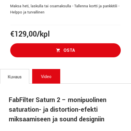
Maksa heti, laskulla tai osamaksulla - Tallenna kortti ja pankkitili -
Helppo ja turvallinen
€129,00/kpl
OSTA
Video
Kuvaus
FabFilter Saturn 2 – monipuolinen
saturation- ja distortion-efekti
miksaamiseen ja sound designiin
FabFilter Saturn 2 on edistynyt saturation- ja distortion-