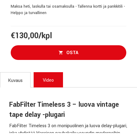
Maksa heti, laskulla tai osamaksulla - Tallenna kortti ja pankkitili -
Helppo ja turvallinen
€130,00/kpl
OSTA
Video
Kuvaus
FabFilter Timeless 3 – luova vintage
tape delay -plugari
FabFilter Timeless 3 on monipuolinen ja luova delay-plugari,
joka yhdistää klassisen nauhakaiku-soundin moderneihin