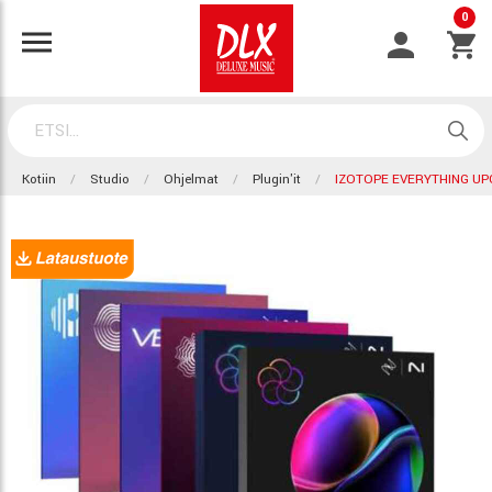
0
Kotiin
Studio
Ohjelmat
Plugin'it
IZOTOPE EVERYTHING UP