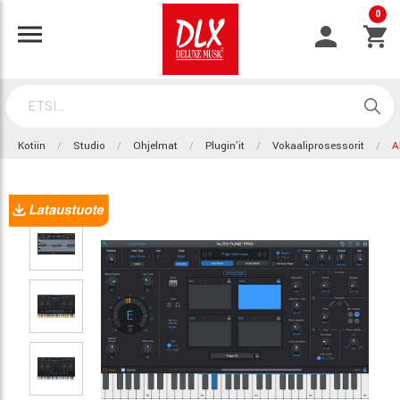
0
Kotiin
Studio
Ohjelmat
Plugin'it
Vokaaliprosessorit
A