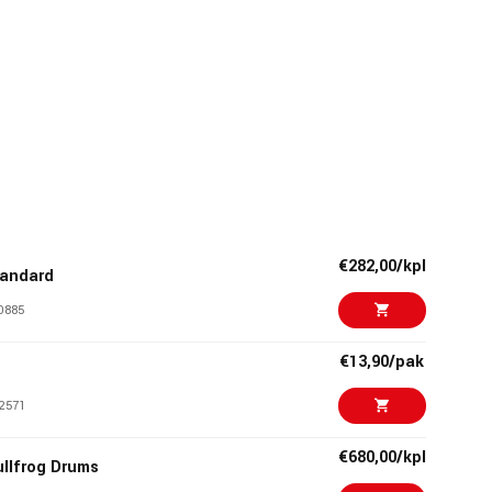
€282,00/kpl
tandard
0885
€13,90/pak
2571
€680,00/kpl
ullfrog Drums