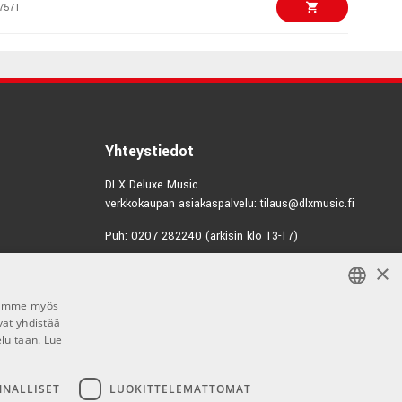
7571
€152,00/kpl
tal Kit mkII
4777
€619,00/kpl
Yhteystiedot
4860
DLX Deluxe Music
verkkokaupan asiakaspalvelu: tilaus@dlxmusic.fi
€555,00/kpl
UE-XD-M Analogue
Puh: 0207 282240 (arkisin klo 13-17)
0803
×
Puh: 0207 282250 (myymälä)
€198,00/kpl
Hermannin Rantatie 10
r W 60x60 Marron
Jaamme myös
00580 Helsinki
2152
vat yhdistää
FINNISH
Y-tunnus: 1983522-7
eluitaan.
Lue
FINNISH
€23,20/pak
0 Regular Light
Myymälän aukioloajat:
ENGLISH
NNALLISET
LUOKITTELEMATTOMAT