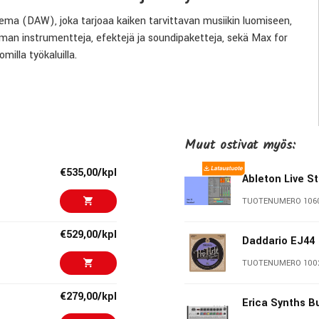
sema (DAW), joka tarjoaa kaiken tarvittavan musiikin luomiseen,
koiman instrumentteja, efektejä ja soundipaketteja, sekä Max for
milla työkaluilla.
eld-syntetisaattori ja Granulator III.
uraatioefekti.
Muut ostivat myös:
ja, presettejä ja looppeja.
en ja efektien luomisen.
€535,00/kpl
a.
Ableton Live S
delle.
TUOTENUMERO 106
€529,00/kpl
Daddario EJ44
seksi.
soittoon.
TUOTENUMERO 100
nnin live-esityksissä.
€279,00/kpl
 sisältöjen löytämiseen.
Erica Synths B