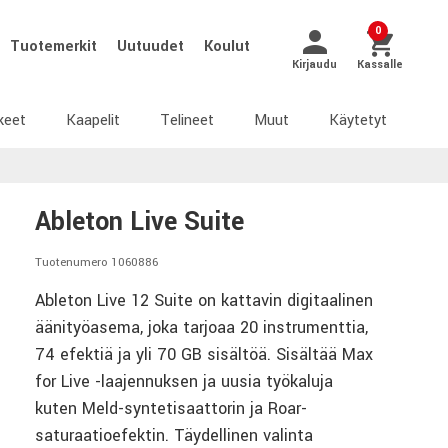
0
Tuotemerkit
Uutuudet
Koulut
Kirjaudu
Kassalle
keet
Kaapelit
Telineet
Muut
Käytetyt
Ableton Live Suite
Tuotenumero 1060886
Ableton Live 12 Suite on kattavin digitaalinen
äänityöasema, joka tarjoaa 20 instrumenttia,
74 efektiä ja yli 70 GB sisältöä. Sisältää Max
for Live -laajennuksen ja uusia työkaluja
kuten Meld-syntetisaattorin ja Roar-
saturaatioefektin. Täydellinen valinta