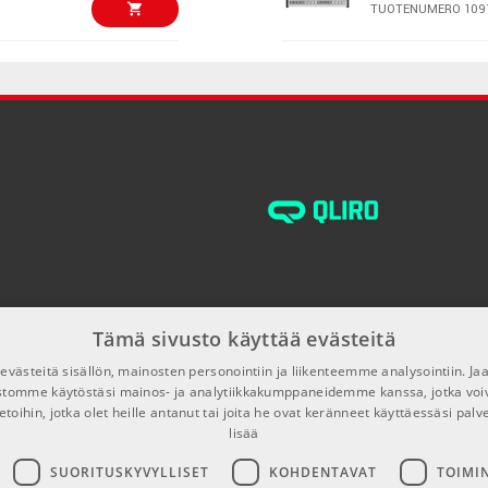
TUOTENUMERO 109
jille ja esiintyjille, jotka etsivät kattavaa ja joustavaa työkalua
€313,00/kpl
KORG NTS-1 Digi
TUOTENUMERO 108
€282,00/kpl
Roland JD-Xi
TUOTENUMERO 104
€299,00/kpl
KORG MINILOG
Synth Module
TUOTENUMERO 106
Tämä sivusto käyttää evästeitä
€625,00/kpl
Artnovion Eige
västeitä sisällön, mainosten personointiin ja liikenteemme analysointiin. 
TUOTENUMERO 109
ustomme käytöstäsi mainos- ja analytiikkakumppaneidemme kanssa, jotka voi
etoihin, jotka olet heille antanut tai joita he ovat keränneet käyttäessäsi palv
lisää
€249,00/kpl
Daddario EXL17
Gauge
SUORITUSKYVYLLISET
KOHDENTAVAT
TOIMI