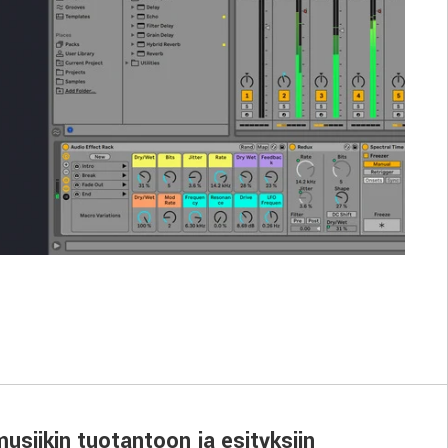
usiikin tuotantoon ja esityksiin