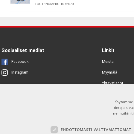
TUOTENUMERO 1072670
Ableton Live 12 Suite
on ihanteellinen valinta muusikoille, tuotta
FL Studio 20 Signature Bundle
musiikin luomiseen ja esittämiseen.
Download
TUOTENUMERO 1057833
Ableton Live Standard
Sosiaaliset mediat
Linkit
TUOTENUMERO 1060885
Facebook
Meistä
Ableton Live Suite EDU
Myymälä
Instagram
TUOTENUMERO 1055721
Yhteystiedot
Tuotemerkit
iZotope Music Production Suite
7.1
Käytämme e
Toimitusehdot
tietoja siv
TUOTENUMERO 1082166
ne muihin ti
FL Studio Signature Bundle EDU
Download
EHDOTTOMASTI VÄLTTÄMÄTTÖMÄT