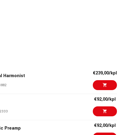
€239,00/kpl
l Harmonist
1882
€92,00/kpl
2333
€92,00/kpl
ic Preamp