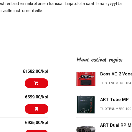
 erilaisten mikrofonien kanssa. Linjatulolla saat lisää syvyyttä
ivisille instrumenteille.
lle
ssa
Muut ostivat myös:
0 ohmia
€1682,00/kpl
Boss VE-2 Voca
TUOTENUMERO 104
€599,00/kpl
ART Tube MP
TUOTENUMERO 100
€935,00/kpl
ART Dual RP M