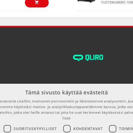
TUOTENUMERO 108
€3799,00/kpl
Black Lion Au
€3599,00/kpl
TUOTENUMERO 108
TritonAudio F
€725,00/kpl
TUOTENUMERO 107
Fischer Amps M
€657,00/kpl
TUOTENUMERO 104
Tämä sivusto käyttää evästeitä
LD Systems HP
västeitä sisällön, mainosten personointiin ja liikenteemme analysointiin. 
€136,00/kpl
TUOTENUMERO 105
ustomme käytöstäsi mainos- ja analytiikkakumppaneidemme kanssa, jotka voi
etoihin, jotka olet heille antanut tai joita he ovat keränneet käyttäessäsi palv
lisää
ART P16
€2499,00/kpl
SUORITUSKYVYLLISET
KOHDENTAVAT
TOIMI
TUOTENUMERO 104