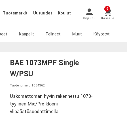
0
Tuotemerkit
Uutuudet
Koulut
Kirjaudu
Kassalle
keet
Kaapelit
Telineet
Muut
Käytetyt
BAE 1073MPF Single
W/PSU
Tuotenumero 1054362
Uskomattoman hyvin rakennettu 1073-
tyylinen Mic/Pre klooni
ylipäästösuodattimella