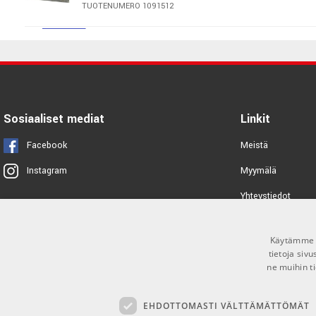
TUOTENUMERO 1091512
Overstayer Modular Channel
Stereo 8755DM-LI
TUOTENUMERO 1082922
Sosiaaliset mediat
Linkit
Warm Audio WA76-A
Facebook
Meistä
TUOTENUMERO 1087912
Myymälä
Instagram
Golden Age Premier PREQ-73
Premier
Yhteystiedot
TUOTENUMERO 1068966
Tuotemerkit
Käytämme e
Toimitusehdot
sE Electronics DM2 Preamp
tietoja siv
ne muihin ti
TUOTENUMERO 1073945
EHDOTTOMASTI VÄLTTÄMÄTTÖMÄT
Genelec 8341AP