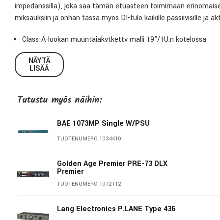
impedanssilla), joka saa tämän etuasteen toimimaan erinomaisesti
miksauksiin ja onhan tässä myös DI-tulo kaikille passiivisille ja akti
Class-A-luokan muuntajakytketty malli 19”/1U:n kotelossa
Induktoripohjainen ylipäästösuodatin
NÄYTÄ
Linjatason XLR-tulot lisäävät etuasteen monipuolisuutta
LISÄÄ
Korkeaimpedanssinen DI-tulo esim. kitaralle tai syntetisaattori
Samat Class-A-luokan komponentit, kuin 1073-ja 1084-laittei
Tutustu myös näihin:
Valaistut vaiheenkääntö- ja Phantom-virtapainikkeet
Sisääntulokanavien impedanssin valintakytkin välillä 1200-30
Käsin johdotettu, modulaarinen rakenne
BAE 1073MP Single W/PSU
Säännelty lineaarinen virtalähde toimii jopa neljällä kanavalla
TUOTENUMERO 1034410
Golden Age Premier PRE-73 DLX
Premier
TUOTENUMERO 1072112
Lang Electronics P.LANE Type 436