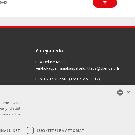
5045
€222,00/kpl
dio PBR TRS
2536
€75,00/kpl
etHead
Yhteystiedot
4841
DLX Deluxe Music
verkkokaupan asiakaspalvelu: tilaus@dlxmusic.fi
€69,00/kpl
ini Body Pack 2
Puh: 0207 282240 (arkisin klo 13-17)
4905
×
Puh: 0207 282250 (myymälä)
€95,00/kpl
Hermannin Rantatie 10
A1
Jaamme myös
00580 Helsinki
4906
vat yhdistää
FINNISH
Y-tunnus: 1983522-7
eluitaan.
Lue
FINNISH
€118,00/kpl
Myymälän aukioloajat:
ENGLISH
NNALLISET
LUOKITTELEMATTOMAT
0614