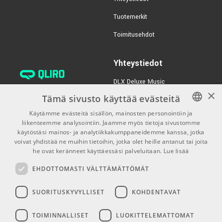
TUOTENUMERO 1034410
Tuotemerkit
€369,00/kpl
Heritage Audio OST4
Toimitusehdot
v2.0
TUOTENUMERO 1064776
Yhteystiedot
€452,00/kpl
Audient EVO 16
DLX Deluxe Music
TUOTENUMERO 1076874
×
verkkokaupan asiakaspalvelu:
Tämä sivusto käyttää evästeitä
tilaus@dlxmusic.fi
Käytämme evästeitä sisällön, mainosten personointiin ja
Puh: 0207 282240 (arkisin klo
liikenteemme analysointiin. Jaamme myös tietoja sivustomme
FINNISH
13-17)
käytöstäsi mainos- ja analytiikkakumppaneidemme kanssa, jotka
FINNISH
voivat yhdistää ne muihin tietoihin, jotka olet heille antanut tai joita
Puh: 0207 282250 (myymälä)
he ovat keränneet käyttäessäsi palveluitaan.
Lue lisää
ENGLISH
Hermannin Rantatie 10
EHDOTTOMASTI VÄLTTÄMÄTTÖMÄT
00580 Helsinki
Y-tunnus: 1983522-7
SUORITUSKYVYLLISET
KOHDENTAVAT
Myymälän aukioloajat:
TOIMINNALLISET
LUOKITTELEMATTOMAT