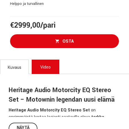
Helppo ja turvallinen
€2999,00/pari
OSTA
Video
Kuvaus
Heritage Audio Motorcity EQ Stereo
Set – Motownin legendan uusi elämä
Heritage Audio Motorcity EQ Stereo Set
on
ensimmäistä kertaa laajasti saatavilla oleva
tarkka
uusintaversio
legendaarisesta Motownin
NÄYTÄ