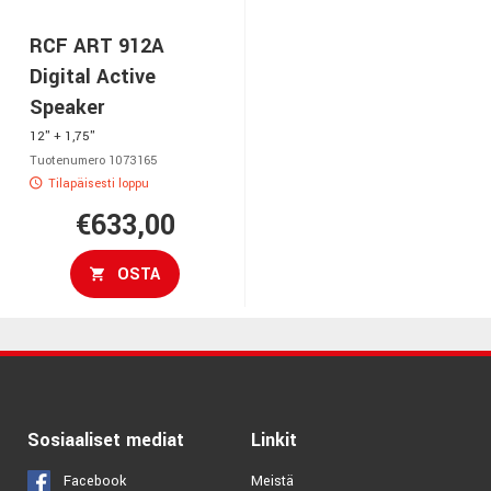
RCF ART 912A
Digital Active
Speaker
12" + 1,75"
Tuotenumero 1073165
Tilapäisesti loppu
€633,00
OSTA
Sosiaaliset mediat
Linkit
Facebook
Meistä