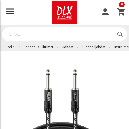
0
Kotiin
Johdot Ja Liittimet
Johdot
Signaalijohdot
Instrumen