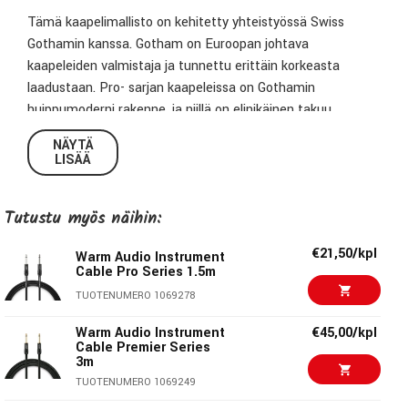
Tämä kaapelimallisto on kehitetty yhteistyössä Swiss
Gothamin kanssa. Gotham on Euroopan johtava
kaapeleiden valmistaja ja tunnettu erittäin korkeasta
laadustaan. Pro- sarjan kaapeleissa on Gothamin
huippumoderni rakenne, ja niillä on elinikäinen takuu.
NÄYTÄ
LISÄÄ
Tutustu myös näihin:
€21,50/kpl
Warm Audio Instrument
Cable Pro Series 1.5m
TUOTENUMERO 1069278
Warm Audio Instrument
€45,00/kpl
Cable Premier Series
3m
TUOTENUMERO 1069249