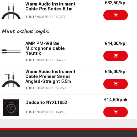
€32,50/kpl
Warm Audio Instrument
Cable Pro Series 6.1m
TUOTENUMERO 1069277
Warm Audio Instrument
€26,00/kpl
Muut ostivat myös:
Cable Pro Series
Angled-Straight 3m
AMP PM-9/8 8m
€44,00/kpl
TUOTENUMERO 1069279
Microphone cable
Neutrik
Warm Audio Instrument
€37,00/kpl
TUOTENUMERO 1036720
Cable Premier Series
1.8m
Warm Audio Instrument
€45,00/kpl
TUOTENUMERO 1069275
Cable Premier Series
Angled-Straight 5.5m
Warm Audio Instrument
€47,90/kpl
TUOTENUMERO 1069269
Cable Premier Series
5.5m
€14,60/pak
Daddario NYXL1052
TUOTENUMERO 1069267
TUOTENUMERO 1047496
Warm Audio Instrument
€48,00/kpl
Cable Premier Series
7.6m
€14,30/pak
Daddario NYXL0946
TUOTENUMERO 1069273