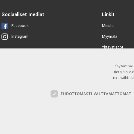
TUOTENUMERO 1066709
Sosiaaliset mediat
Linkit
Facebook
Meistä
Myymälä
Instagram
Yhteystiedot
Tuotemerkit
Käytämme e
Toimitusehdot
tietoja siv
ne muihin ti
EHDOTTOMASTI VÄLTTÄMÄTTÖMÄT