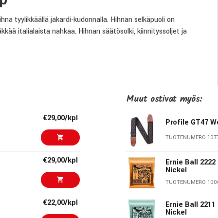
na tyylikkäällä jakardi-kudonnalla. Hihnan selkäpuoli on
italialaista nahkaa. Hihnan säätösolki, kiinnityssoljet ja
Muut ostivat myös:
€29,00/kpl
Profile GT47 W
TUOTENUMERO 107
€29,00/kpl
Ernie Ball 2222
Nickel
TUOTENUMERO 100
intaluokassaan. Se, että ne ovat myös korkealaatuisia ja niitä on
ssä ja muunnelmissa, tekee niistä vain entistä
€22,00/kpl
Ernie Ball 221
hienoimmasta ja pehmeimmästä nahasta, mokkanahasta, nylonista,
Nickel