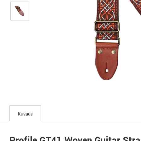
Kuvaus
Profile GT41 Woven Guitar Str