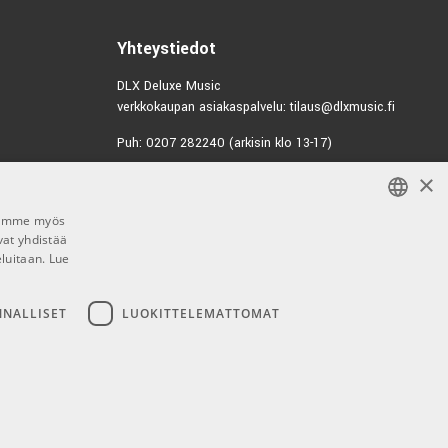
0846
Yhteystiedot
DLX Deluxe Music
verkkokaupan asiakaspalvelu: tilaus@dlxmusic.fi
Puh: 0207 282240 (arkisin klo 13-17)
×
Puh: 0207 282250 (myymälä)
Hermannin Rantatie 10
Jaamme myös
00580 Helsinki
vat yhdistää
FINNISH
Y-tunnus: 1983522-7
eluitaan.
Lue
FINNISH
Myymälän aukioloajat:
ENGLISH
NNALLISET
LUOKITTELEMATTOMAT
Ma-Pe 10-18
La 10-15