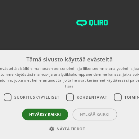
TUOTENUMERO 100
Tämä sivusto käyttää evästeitä
västeitä sisällön, mainosten personointiin ja liikenteemme analysointiin. 
ustomme käytöstäsi mainos- ja analytiikkakumppaneidemme kanssa, jotka voi
etoihin, jotka olet heille antanut tai joita he ovat keränneet käyttäessäsi palv
lisää
SUORITUSKYVYLLISET
KOHDENTAVAT
TOIMI
HYVÄKSY KAIKKI
HYLKÄÄ KAIKKI
NÄYTÄ TIEDOT