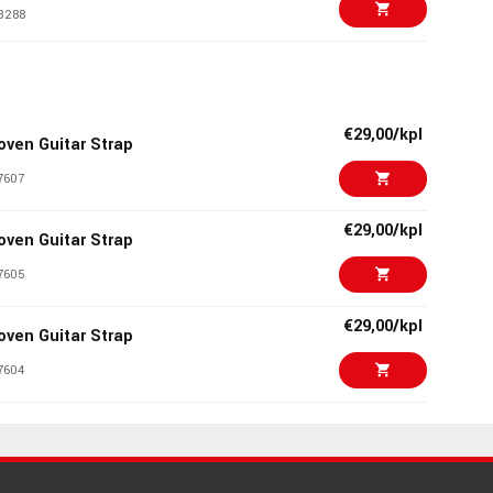
3288
€8,90/pak
Ultra Slinky Nickel
7485
€29,00/kpl
oven Guitar Strap
€6,00/pak
 Strap Blocks, Blue,
7607
8580
€29,00/kpl
oven Guitar Strap
€14,30/pak
0946
7605
9786
€29,00/kpl
oven Guitar Strap
€8,90/pak
 Extra Slinky Nickel
7604
0204
€29,00/kpl
oven Guitar Strap
€6,90/kpl
tar Wall Mount
7606