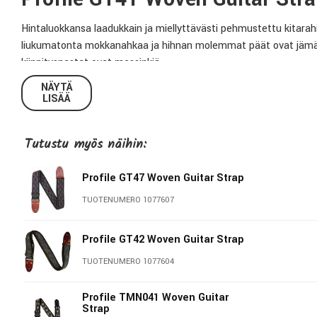
Hintaluokkansa laadukkain ja miellyttävästi pehmustettu kitarahih
liukumatonta mokkanahkaa ja hihnan molemmat päät ovat jämäkkää 
kiinnitysnastat ovat messinkiä.
NÄYTÄ
Tekniset tiedot:
LISÄÄ
Malli:
GT41
Tutustu myös näihin:
Leveys:
5cm
Pituus:
86cm - 150cm
Profile GT47 Woven Guitar Strap
Solkien materiaali:
Messinki
TUOTENUMERO 1077607
Profile GT42 Woven Guitar Strap
Profile Straps
TUOTENUMERO 1077604
Profilen kitarahihnat ovat luultavasti markkinoiden parhaimpia h
saatavana monissa herkullisissa, eksklusiivisissa kuvioissa, värei
Profile TMN041 Woven Guitar
mielenkiintoisempia. Mallistosta löydät käsintehtyjä malleja 
Strap