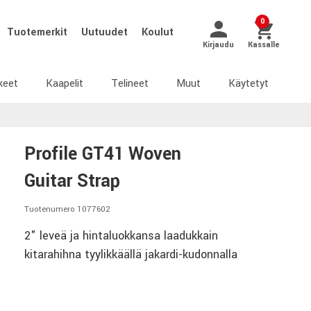
0
Tuotemerkit
Uutuudet
Koulut
Kirjaudu
Kassalle
keet
Kaapelit
Telineet
Muut
Käytetyt
Profile GT41 Woven
Guitar Strap
Tuotenumero 1077602
2" leveä ja hintaluokkansa laadukkain
kitarahihna tyylikkäällä jakardi-kudonnalla