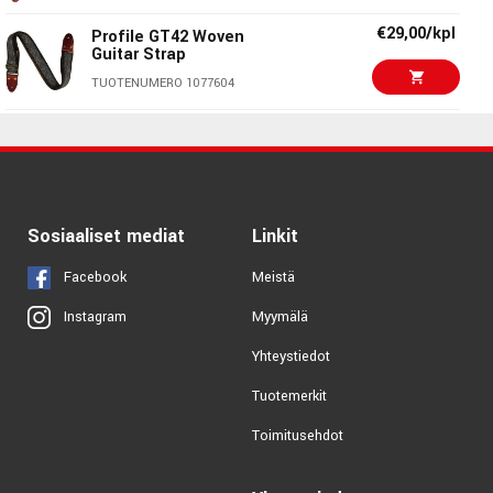
€29,00/kpl
Profile GT42 Woven
Guitar Strap
TUOTENUMERO 1077604
€29,00/kpl
Profile GT46 Woven
Guitar Strap
TUOTENUMERO 1077606
Sosiaaliset mediat
Linkit
Facebook
Meistä
Myymälä
Instagram
Yhteystiedot
Tuotemerkit
Toimitusehdot