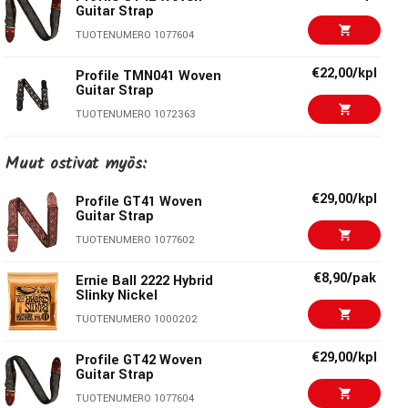
Guitar Strap
Solkien materiaali:
Messinki
TUOTENUMERO 1077604
€22,00/kpl
Profile TMN041 Woven
Profile Straps
Guitar Strap
TUOTENUMERO 1072363
Profilen kitarahihnat ovat luultavasti markkinoiden
parhaimpia hintaluokassaan. Se, että ne ovat myös
€22,00/kpl
Profile TMN042 Woven
Muut ostivat myös:
Guitar Strap
korkealaatuisia ja niitä on saatavana monissa herkullisissa,
eksklusiivisissa kuvioissa, väreissä ja muunnelmissa, tekee
TUOTENUMERO 1072364
€29,00/kpl
Profile GT41 Woven
niistä vain entistä mielenkiintoisempia. Mallistosta löydät
Guitar Strap
€29,00/kpl
Profile BWS92 Guitar
käsintehtyjä malleja hienoimmasta ja pehmeimmästä
TUOTENUMERO 1077602
Strap
nahasta, mokkanahasta, nylonista, korkista, puuvillasta tai
TUOTENUMERO 1083301
€8,90/pak
polyesteristä eri väreissä, kuvioissa ja malleissa. Tuunaa
Ernie Ball 2222 Hybrid
Slinky Nickel
kitaraasi Profilen kitarahihnalla ja olet valmis mille tahansa
€29,00/kpl
Profile BWS102 Guitar
TUOTENUMERO 1000202
keikkalavalle!
Strap
TUOTENUMERO 1083305
€29,00/kpl
Profile GT42 Woven
Guitar Strap
€22,00/kpl
Profile THW22RD
TUOTENUMERO 1077604
Woven Strap