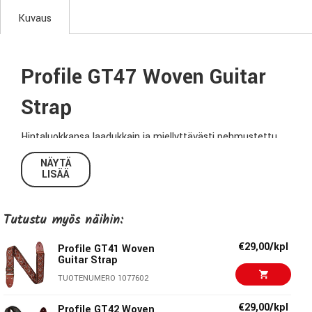
Kuvaus
Profile GT47 Woven Guitar
Strap
Hintaluokkansa laadukkain ja miellyttävästi pehmustettu
kitarahihna tyylikkäällä jakardi-kudonnalla. Hihnan selkäpuoli
NÄYTÄ
on liukumatonta mokkanahkaa ja hihnan molemmat päät
LISÄÄ
ovat jämäkkää italialaista nahkaa. Hihnan säätösolki,
kiinnityssoljet ja kiinnitysnastat ovat messinkiä.
Tutustu myös näihin:
Tekniset tiedot:
€29,00/kpl
Profile GT41 Woven
Guitar Strap
Malli:
GT47
TUOTENUMERO 1077602
Leveys:
5cm
€29,00/kpl
Profile GT42 Woven
Pituus:
86cm - 150cm