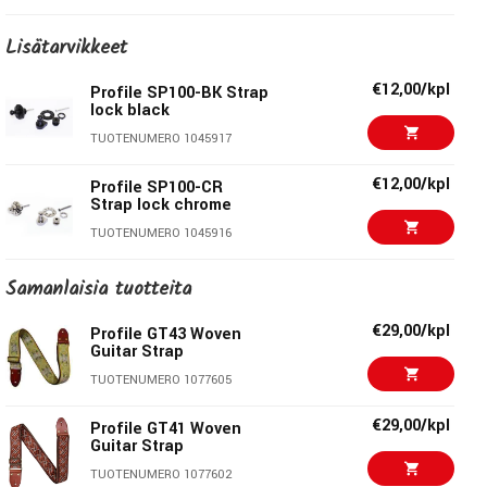
TUOTENUMERO 1051068
€8,90/pak
Ernie Ball 2211 Mondo
Lisätarvikkeet
Slinky Nickel
Taylor GS Mini Guitar
€24,90/kpl
TUOTENUMERO 1063288
€12,00/kpl
Strap Cotton 2"
Profile SP100-BK Strap
Chocolate Brown
lock black
€6,00/pak
Ernie Ball 5619 Strap
TUOTENUMERO 1066709
TUOTENUMERO 1045917
Blocks, Blue, 4 pc
TUOTENUMERO 1078580
€12,00/kpl
Profile SP100-CR
Strap lock chrome
€14,70/pak
Daddario NYXL0942
TUOTENUMERO 1045916
TUOTENUMERO 1042787
Samanlaisia ​​tuotteita
€8,90/pak
Ernie Ball 2227 Ultra
€29,00/kpl
Profile GT43 Woven
Slinky Nickel
Guitar Strap
TUOTENUMERO 1057485
TUOTENUMERO 1077605
€6,90/kpl
K&M 16280 Guitar Wall
€29,00/kpl
Profile GT41 Woven
Mount Black
Guitar Strap
TUOTENUMERO 1000846
TUOTENUMERO 1077602