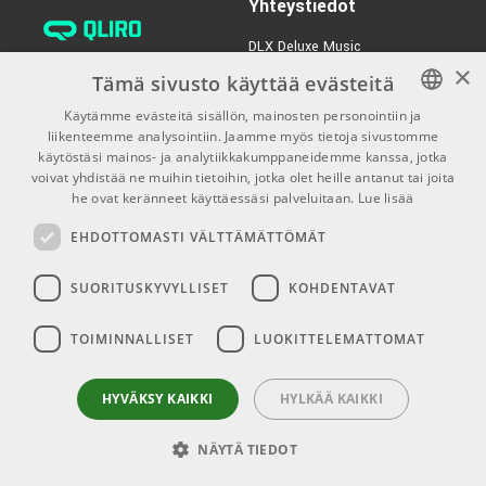
Yhteystiedot
DLX Deluxe Music
×
verkkokaupan asiakaspalvelu:
Tämä sivusto käyttää evästeitä
tilaus@dlxmusic.fi
Käytämme evästeitä sisällön, mainosten personointiin ja
Puh: 0207 282240 (arkisin klo
liikenteemme analysointiin. Jaamme myös tietoja sivustomme
FINNISH
13-17)
käytöstäsi mainos- ja analytiikkakumppaneidemme kanssa, jotka
FINNISH
voivat yhdistää ne muihin tietoihin, jotka olet heille antanut tai joita
Puh: 0207 282250 (myymälä)
he ovat keränneet käyttäessäsi palveluitaan.
Lue lisää
ENGLISH
Hermannin Rantatie 10
EHDOTTOMASTI VÄLTTÄMÄTTÖMÄT
00580 Helsinki
Y-tunnus: 1983522-7
SUORITUSKYVYLLISET
KOHDENTAVAT
Myymälän aukioloajat:
TOIMINNALLISET
LUOKITTELEMATTOMAT
Ma-Pe 10-18
La 10-15
HYVÄKSY KAIKKI
HYLKÄÄ KAIKKI
NÄYTÄ TIEDOT