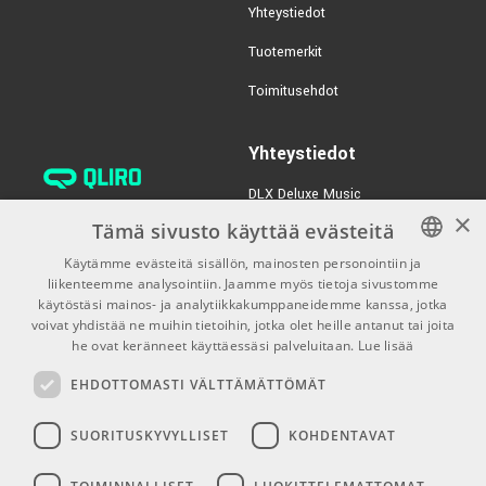
Yhteystiedot
Tuotemerkit
Toimitusehdot
Yhteystiedot
DLX Deluxe Music
×
verkkokaupan asiakaspalvelu:
Tämä sivusto käyttää evästeitä
tilaus@dlxmusic.fi
Käytämme evästeitä sisällön, mainosten personointiin ja
Puh: 0207 282240 (arkisin klo
liikenteemme analysointiin. Jaamme myös tietoja sivustomme
FINNISH
13-17)
käytöstäsi mainos- ja analytiikkakumppaneidemme kanssa, jotka
FINNISH
voivat yhdistää ne muihin tietoihin, jotka olet heille antanut tai joita
Puh: 0207 282250 (myymälä)
he ovat keränneet käyttäessäsi palveluitaan.
Lue lisää
ENGLISH
Hermannin Rantatie 10
EHDOTTOMASTI VÄLTTÄMÄTTÖMÄT
00580 Helsinki
Y-tunnus: 1983522-7
SUORITUSKYVYLLISET
KOHDENTAVAT
Myymälän aukioloajat: