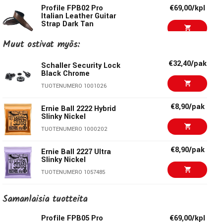
Maksimipituus:
130cm
Profile FPB02 Pro
€69,00/kpl
Italian Leather Guitar
Leveys:
6,4cm
Strap Dark Tan
Väri:
Musta
TUOTENUMERO 1062754
Muut ostivat myös:
Profile FPB04 Pro
€69,00/kpl
Italian Leather Guitar
€32,40/pak
Profile
Schaller Security Lock
Strap White
Black Chrome
TUOTENUMERO 1062755
Profile valmistaa laadukkaita soitinlaukkuja, telineitä ja
TUOTENUMERO 1001026
tarvikkeita todella houkuttelevassa hintaluokassa. Modernin
Taylor 2" Vegan
€89,00/kpl
€8,90/pak
Leather Guitar Strap
Ernie Ball 2222 Hybrid
ulkonäön ja viimeistelyn lisäksi Profile on onnistunut
Medium Brown
Slinky Nickel
tekemään soitinlaukuistaan kestäviä ja käytännöllisiä.
TUOTENUMERO 1061648
TUOTENUMERO 1000202
Profile-soitinhihnat ovat lyömättömiä hintaluokassaan ja
Ernie Ball EB-4134
€80,00/kpl
suosituimmat soitintarvikkeet täydentävät monipuolisen
€8,90/pak
Ernie Ball 2227 Ultra
Italian Leather Strap
Profile-tarvikevalikoiman.
Slinky Nickel
Black
TUOTENUMERO 1054739
TUOTENUMERO 1057485
Ernie Ball EB-4137
€90,00/kpl
€8,90/pak
Ernie Ball 2211 Mondo
Samanlaisia ​​tuotteita
Italian Leather Strap
Slinky Nickel
Black
TUOTENUMERO 1063288
Profile FPB05 Pro
€69,00/kpl
TUOTENUMERO 1054742