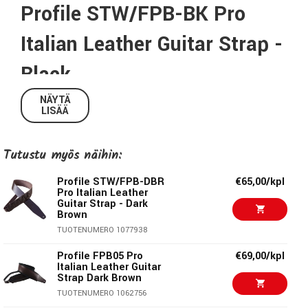
Profile STW/FPB-BK Pro
Italian Leather Guitar Strap -
Black
NÄYTÄ
Aidosta Italialaisesta nahkasta valmistettu pehmeä
LISÄÄ
olkahihna, jossa yhdistyy korkea laatu ja perinteinen
käsityötaito täydellisesti. Profile-hihnat ovat äärimmäisen
Tutustu myös näihin:
laadukkaita ja kestävät keikalta keikalle. Hihna säädettävä
pituus varmistaa, että löydät täydellisen soittokorkeuden
Profile STW/FPB-DBR
€65,00/kpl
instrumentillesi.
Pro Italian Leather
Guitar Strap - Dark
Brown
Tekniset tiedot:
TUOTENUMERO 1077938
Malli:
STW/FPB-BK
Profile FPB05 Pro
€69,00/kpl
Italian Leather Guitar
Materiaali:
Nahka
Strap Dark Brown
Minimipituus:
106cm
TUOTENUMERO 1062756