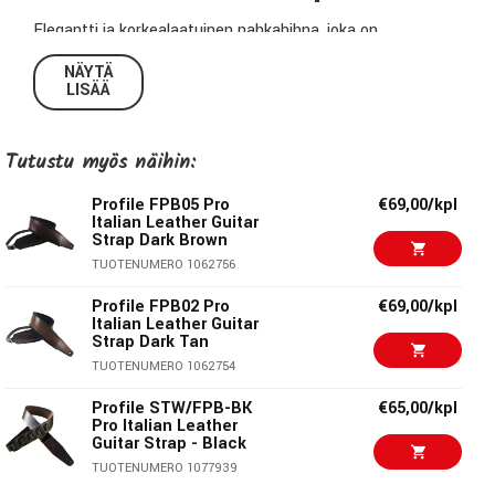
Elegantti ja korkealaatuinen nahkahihna, joka on
valmistettu aidosta Italialaisesta nahkasta. Tässä 3"
NÄYTÄ
leveässä olkahihnassa on myös tuhti
LISÄÄ
vaahtomuovipehmuste hihnan selkäpuolella. Profile-hihnat
ovat äärimmäisen laadukkaita ja kestävät keikalta keikalle.
Tutustu myös näihin:
Hihna säädettävä pituus varmistaa, että löydät täydellisen
soittokorkeuden instrumentillesi.
Profile FPB05 Pro
€69,00/kpl
Italian Leather Guitar
Tekniset tiedot:
Strap Dark Brown
TUOTENUMERO 1062756
Malli:
FPB04-WH
Profile FPB02 Pro
€69,00/kpl
Italian Leather Guitar
Materiaali:
Nahka
Strap Dark Tan
Minimipituus:
112cm
TUOTENUMERO 1062754
Maksimipituus:
133cm
Profile STW/FPB-BK
€65,00/kpl
Leveys:
7,6cm (3")
Pro Italian Leather
Guitar Strap - Black
Väri:
Valkoinen
TUOTENUMERO 1077939