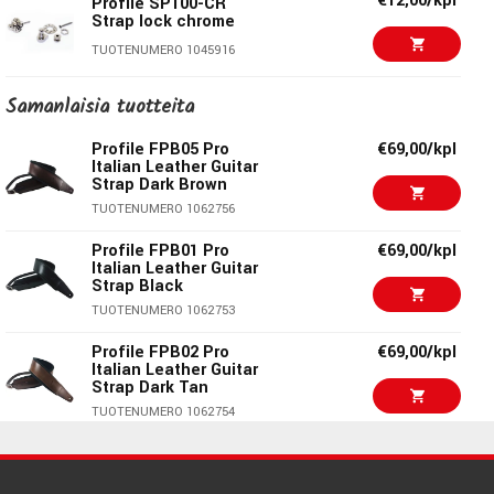
€12,00/kpl
Profile SP100-CR
TUOTENUMERO 1054742
TUOTENUMERO 1046732
Strap lock chrome
€19,90/pak
Elixir Acoustic Psb
TUOTENUMERO 1045916
Nanoweb 13-53
TUOTENUMERO 1053196
Samanlaisia ​​tuotteita
sE Electronics V7
€111,00/kpl
Profile FPB05 Pro
€69,00/kpl
White - Dynamic
Italian Leather Guitar
Microphone
Strap Dark Brown
TUOTENUMERO 1086229
TUOTENUMERO 1062756
€8,90/pak
Ernie Ball 2225 Extra
Profile FPB01 Pro
€69,00/kpl
Slinky Nickel
Italian Leather Guitar
Strap Black
TUOTENUMERO 1000204
TUOTENUMERO 1062753
Profile FPB02 Pro
€69,00/kpl
Italian Leather Guitar
Strap Dark Tan
TUOTENUMERO 1062754