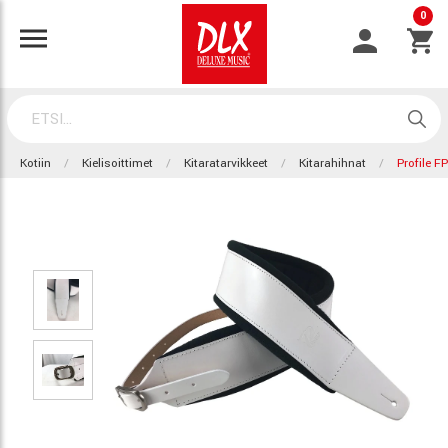
0
Kotiin
Kielisoittimet
Kitaratarvikkeet
Kitarahihnat
Profile F