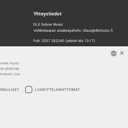
6732
€65,00/kpl
B-BK Pro Italian
Strap - Black
Yhteystiedot
7939
DLX Deluxe Music
verkkokaupan asiakaspalvelu: tilaus@dlxmusic.fi
Puh: 0207 282240 (arkisin klo 13-17)
×
Puh: 0207 282250 (myymälä)
Hermannin Rantatie 10
Jaamme myös
00580 Helsinki
vat yhdistää
FINNISH
Y-tunnus: 1983522-7
eluitaan.
Lue
FINNISH
Myymälän aukioloajat:
ENGLISH
NNALLISET
LUOKITTELEMATTOMAT
Ma-Pe 10-18
La 10-15