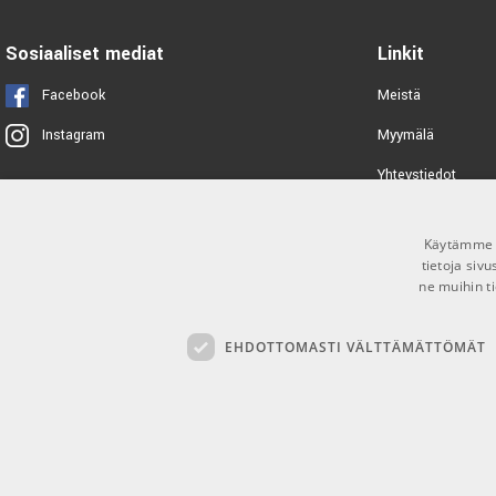
TUOTENUMERO 1054740
Sosiaaliset mediat
Linkit
Facebook
Meistä
Myymälä
Instagram
Yhteystiedot
Tuotemerkit
Käytämme e
Toimitusehdot
tietoja siv
ne muihin ti
EHDOTTOMASTI VÄLTTÄMÄTTÖMÄT