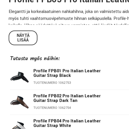
Elegantti ja korkealaatuinen nahkahihna, joka on valmistettu aid
myös tuhti vaahtomuovipehmuste hihnan selkäpuolella. Profile-h
keikalle. Hihna säädettävä pituus varmistaa, että löydät täydelli
NÄYTÄ
Tekniset tiedot:
LISÄÄ
Malli:
FPB05-DB
Tutustu myös näihin:
Materiaali:
Nahka
Minimipituus:
112cm
Profile FPB01 Pro Italian Leather
Guitar Strap Black
Maksimipituus:
133cm
TUOTENUMERO 1062753
Leveys:
7,6cm (3")
Väri:
Tummanruskea
Profile FPB02 Pro Italian Leather
Guitar Strap Dark Tan
TUOTENUMERO 1062754
Profile
Profile FPB04 Pro Italian Leather
Guitar Strap White
Profile valmistaa laadukkaita soitinlaukkuja, telineitä ja tarvikk