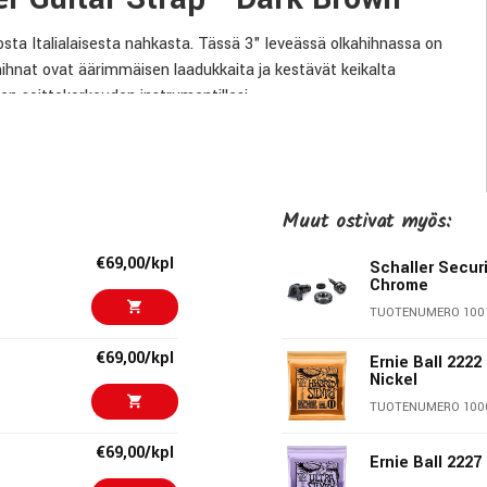
osta Italialaisesta nahkasta. Tässä 3" leveässä olkahihnassa on
ihnat ovat äärimmäisen laadukkaita ja kestävät keikalta
sen soittokorkeuden instrumentillesi.
Muut ostivat myös:
€69,00/kpl
Schaller Secur
Chrome
TUOTENUMERO 100
€69,00/kpl
Ernie Ball 2222
Nickel
TUOTENUMERO 100
€69,00/kpl
Ernie Ball 2227 
eita todella houkuttelevassa hintaluokassa. Modernin ulkonäön ja