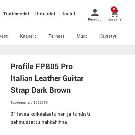
0
Tuotemerkit
Uutuudet
Koulut
Kirjaudu
Kassalle
keet
Kaapelit
Telineet
Muut
Käytetyt
Profile FPB05 Pro
Italian Leather Guitar
Strap Dark Brown
Tuotenumero 1062756
3" leveä korkealaatuinen ja tuhdisti
pehmustettu nahkahihna