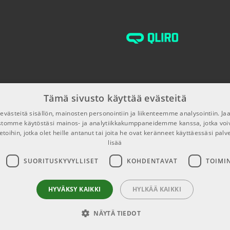
TUOTENUMERO 104
Profile STW/FP
Leather Guitar 
TUOTENUMERO 107
Tämä sivusto käyttää evästeitä
västeitä sisällön, mainosten personointiin ja liikenteemme analysointiin. 
ustomme käytöstäsi mainos- ja analytiikkakumppaneidemme kanssa, jotka voi
etoihin, jotka olet heille antanut tai joita he ovat keränneet käyttäessäsi palv
lisää
SUORITUSKYVYLLISET
KOHDENTAVAT
TOIMI
HYVÄKSY KAIKKI
HYLKÄÄ KAIKKI
NÄYTÄ TIEDOT