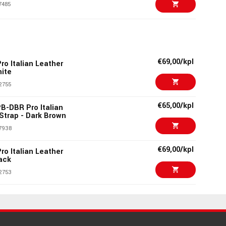
7485
€8,90/pak
1 Mondo Slinky
3288
€69,00/kpl
ro Italian Leather
hite
€166,00/kpl
ssor Plus
2755
8525
€65,00/kpl
B-DBR Pro Italian
 Strap - Dark Brown
€14,90/pak
1046
7938
2788
€69,00/kpl
ro Italian Leather
lack
€14,20/kpl
BK Metronome,
.
2753
9033
€69,00/kpl
ro Italian Leather
ark Tan
€56,00/pak
2 Flatwound Cobalt
2754