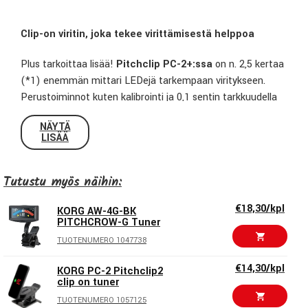
Clip-on viritin, joka tekee virittämisestä helppoa
Plus tarkoittaa lisää!
Pitchclip PC-2+:ssa
on n. 2,5 kertaa
(*1) enemmän mittari LEDejä tarkempaan viritykseen.
Perustoiminnot kuten kalibrointi ja 0,1 sentin tarkkuudella
virittäminen (*2) on nyt viety uudelle tasolle. Lisäksi näyttö
NÄYTÄ
kääntyy nyt myös sivusuunnassa helpottaen käyttöä.
LISÄÄ
*1: Verrattuna Korg Pitchclip PC-2:een.
Tutustu myös näihin:
*2: Strobe tai Half Strobe tiloissa.
€18,30/kpl
KORG AW-4G-BK
PITCHCROW-G Tuner
TUOTENUMERO 1047738
€14,30/kpl
KORG PC-2 Pitchclip2
clip on tuner
TUOTENUMERO 1057125