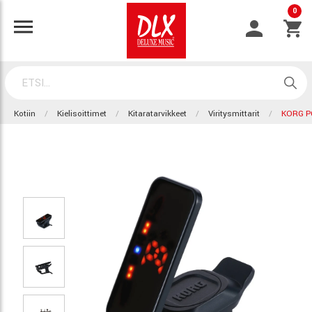
0
Kotiin
Kielisoittimet
Kitaratarvikkeet
Viritysmittarit
KORG P