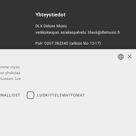
Yhteystiedot
DLX Deluxe Music
verkkokaupan asiakaspalvelu: tilaus@dlxmusic.fi
Puh: 0207 282240 (arkisin klo 13-17)
×
Puh: 0207 282250 (myymälä)
Hermannin Rantatie 10
Jaamme myös
00580 Helsinki
vat yhdistää
FINNISH
Y-tunnus: 1983522-7
eluitaan.
Lue
FINNISH
Myymälän aukioloajat:
ENGLISH
NNALLISET
LUOKITTELEMATTOMAT
Ma-Pe 10-18
La 10-15