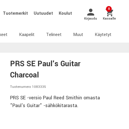
0
Tuotemerkit
Uutuudet
Koulut
Kirjaudu
Kassalle
keet
Kaapelit
Telineet
Muut
Käytetyt
PRS SE Paul's Guitar
Charcoal
Tuotenumero 1083335
PRS SE -versio Paul Reed Smithin omasta
"Paul's Guitar" -sähkökitarasta.