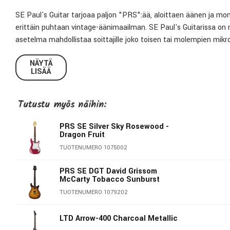
SE Paul's Guitar tarjoaa paljon "PRS":ää, aloittaen äänen ja mon
erittäin puhtaan vintage-äänimaailman. SE Paul's Guitarissa on 
asetelma mahdollistaa soittajille joko toisen tai molempien mikrof
vintage-single-coil-äänien selkeyden ja uniikkiuden sekä single
NÄYTÄ
joka tarjoaa tämäntyyppiset elektroniikat Private Stockin ja Core-
LISÄÄ
Mahonkirunko, vaahterakansi
Mahonkikaula, ruusupuuotelauta
Tutustu myös näihin:
Wide fat -kaulaprofiili
25" skaala, 22 nauhaa
PRS SE Silver Sky Rosewood -
Dragon Fruit
PRS TCI S humbucker -mikrofonit
Volume, tone, 3-asentoinen mikrofonikytkin & 2 Coil tap -kytki
TUOTENUMERO 1075002
PRS Stoptail
PRS SE DGT David Grissom
PRS virityskoneistot
McCarty Tobacco Sunburst
PRS Gig Bag sis. hintaan
TUOTENUMERO 1079202
LTD Arrow-400 Charcoal Metallic