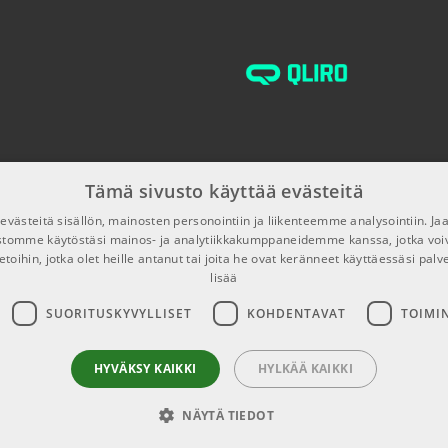
€25,00/kpl
€35,00/kpl
Tämä sivusto käyttää evästeitä
€39,00/kpl
västeitä sisällön, mainosten personointiin ja liikenteemme analysointiin. 
ustomme käytöstäsi mainos- ja analytiikkakumppaneidemme kanssa, jotka voi
etoihin, jotka olet heille antanut tai joita he ovat keränneet käyttäessäsi palv
lisää
€8,00/kpl
SUORITUSKYVYLLISET
KOHDENTAVAT
TOIMI
€5,00/kpl
HYVÄKSY KAIKKI
HYLKÄÄ KAIKKI
NÄYTÄ TIEDOT