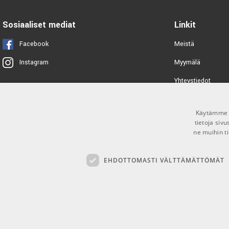
TUOTENUMERO 1096078
Kyser KGEBA Electric Guitar Capo
Sosiaaliset mediat
Linkit
TUOTENUMERO 1003864
Facebook
Meistä
Hercules GS412B-PLUS Guitar
Myymälä
Instagram
Stand
TUOTENUMERO 1060189
Yhteystiedot
Tuotemerkit
Ernie Ball Musician's Tool Kit -
4114
Käytämme e
Toimitusehdot
tietoja siv
TUOTENUMERO 1047129
ne muihin ti
AMP CR-10 3m Guitar Cable
EHDOTTOMASTI VÄLTTÄMÄTTÖMÄT
TUOTENUMERO 1001210
Ernie Ball EB-4220
TUOTENUMERO 1000242