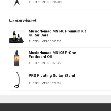
TUOTENUMERO 1095909
PRS SE DGT David Grissom Gold
Top - Electric Guitar
Lisätarvikkeet
TUOTENUMERO 1079203
MusicNomad MN140 Premium Kit
Guitar Care
Hagstrom Fantomen Black
TUOTENUMERO 1080538
TUOTENUMERO 1052512
MusicNomad MN105 F-One
Fretboard Oil
LTD Sparrowhawk Bill Kelliher
Signature, Black
TUOTENUMERO 1059622
TUOTENUMERO 1094727
PRS Floating Guitar Stand
Ibanez FRM350 Paul Gilbert
Fireman Black
TUOTENUMERO 1072551
TUOTENUMERO 1088667
Ernie Ball EB-4037
PRS SE Mark Holcomb - Holcomb
Blue Burst
TUOTENUMERO 1000231