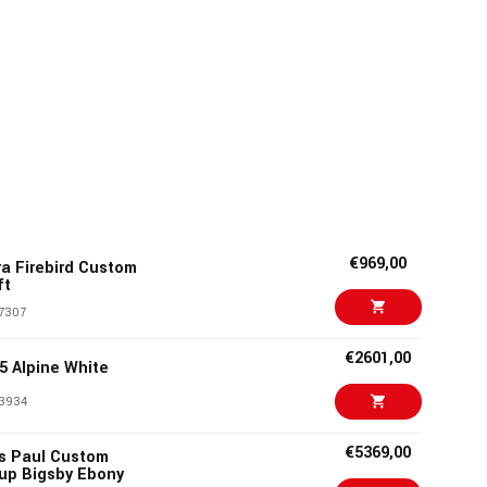
€969,00
a Firebird Custom
ft
7307
€2601,00
5 Alpine White
3934
€5369,00
es Paul Custom
up Bigsby Ebony