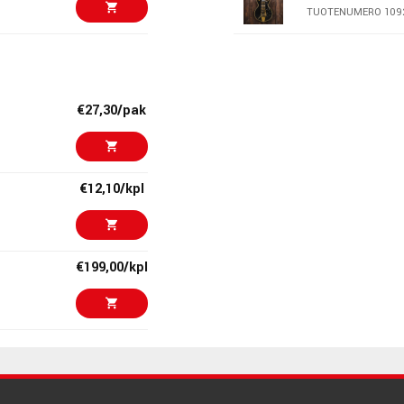
TUOTENUMERO 109
€879,00/kpl
Epiphone Casi
TUOTENUMERO 108
€27,30/pak
€805,00/kpl
LTD EC-1000 Vi
TUOTENUMERO 100
€12,10/kpl
€1180,00
Fender Player 
Birch Green
TUOTENUMERO 108
€199,00/kpl
€1199,00/kpl
Carry-on by Bla
Black
TUOTENUMERO 108
€9,10/kpl
€1299,00/kpl
Hagstrom Kron
TUOTENUMERO 109