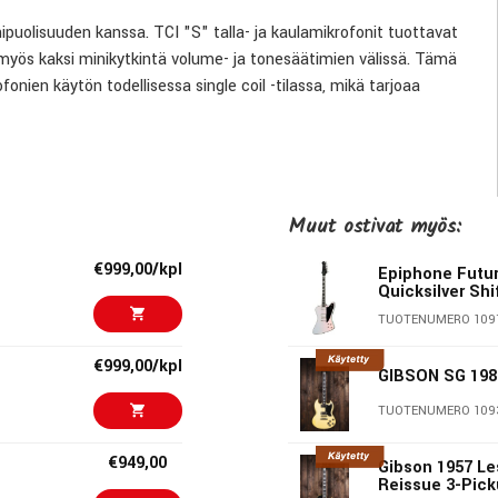
ipuolisuuden kanssa. TCI "S" talla- ja kaulamikrofonit tuottavat
myös kaksi minikytkintä volume- ja tonesäätimien välissä. Tämä
onien käytön todellisessa single coil -tilassa, mikä tarjoaa
 coil - että humbucking-asennoissa. Tämä on ensimmäinen malli,
linjojen ulkopuolella.
Muut ostivat myös:
€999,00/kpl
Epiphone Futur
Quicksilver Shi
ntä
TUOTENUMERO 109
€999,00/kpl
GIBSON SG 198
TUOTENUMERO 109
€949,00
Gibson 1957 L
Reissue 3-Pick