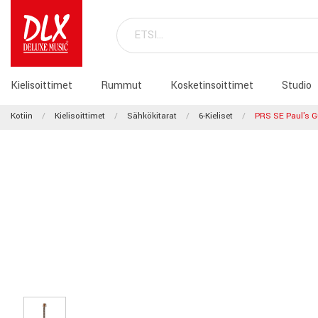
Kielisoittimet
Rummut
Kosketinsoittimet
Studio
Kotiin
Kielisoittimet
Sähkökitarat
6-Kieliset
PRS SE Paul's G