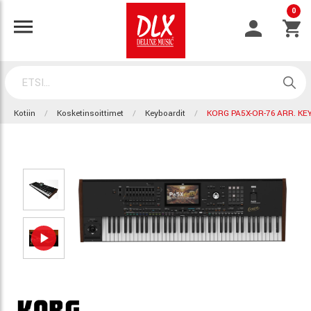
0
Kotiin
Kosketinsoittimet
Keyboardit
KORG PA5X-OR-76 ARR. K