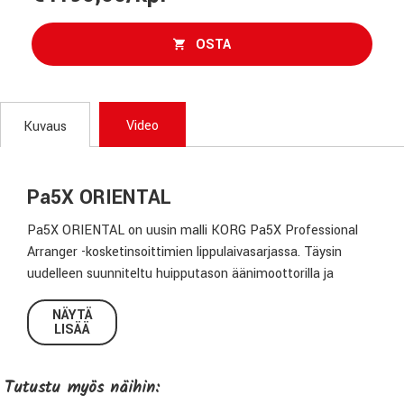
OSTA
Video
Kuvaus
Pa5X ORIENTAL
Pa5X ORIENTAL on uusin malli KORG Pa5X Professional
Arranger -kosketinsoittimien lippulaivasarjassa. Täysin
uudelleen suunniteltu huipputason äänimoottorilla ja
virtaviivaisella väriohjatulla käyttöliittymällä, uusi Pa5X
NÄYTÄ
tuottaa hämmästyttävän rikkaan ja ainutlaatuisen
LISÄÄ
soittokokemuksen, joka inspiroi luomaan ja esiintymään.
PA5X ORIENTAL tuo Pa5X:n tehot Turkin ja Lähi-idän
musiikkimaailmoihin. Riippumatta siitä, mitä musiikkia
Tutustu myös näihin:
soitat - länsimaisesta itämaiseen – arabialaiseen,