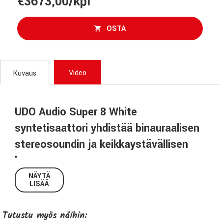
€3673,00/kpl
OSTA
Video
Kuvaus
UDO Audio Super 8 White
syntetisaattori yhdistää binauraalisen
stereosoundin ja keikkaystävällisen
koon
NÄYTÄ
UDO Audio Super 8 White on 16-ääninen polyfoninen
LISÄÄ
syntetisaattori, joka tuo Super Gemini -mallin
soundiarkkitehtuurin kompaktimpaan ja helpommin
Tutustu myös näihin:
liikuteltavaan muotoon. Tämä bi-timbraalinen hybridi­syna